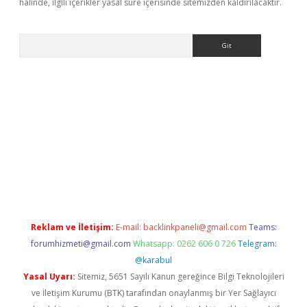
halinde, ilgili içerikler yasal süre içerisinde sitemizden kaldırılacaktır.
Arama
asino
Reklam ve İletişim:
E-mail:
backlinkpaneli@gmail.com
Teams:
forumhizmeti@gmail.com
Whatsapp: 0262 606 0 726
Telegram:
@karabul
Yasal Uyarı:
Sitemiz, 5651 Sayılı Kanun gereğince Bilgi Teknolojileri
ve İletişim Kurumu (BTK) tarafından onaylanmış bir Yer Sağlayıcı