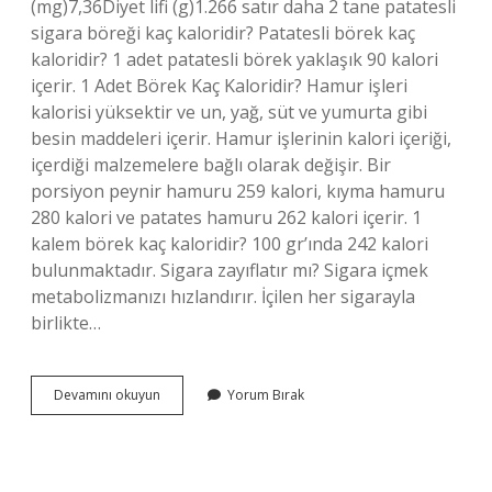
(mg)7,36Diyet lifi (g)1.266 satır daha 2 tane patatesli
sigara böreği kaç kaloridir? Patatesli börek kaç
kaloridir? 1 adet patatesli börek yaklaşık 90 kalori
içerir. 1 Adet Börek Kaç Kaloridir? Hamur işleri
kalorisi yüksektir ve un, yağ, süt ve yumurta gibi
besin maddeleri içerir. Hamur işlerinin kalori içeriği,
içerdiği malzemelere bağlı olarak değişir. Bir
porsiyon peynir hamuru 259 kalori, kıyma hamuru
280 kalori ve patates hamuru 262 kalori içerir. 1
kalem börek kaç kaloridir? 100 gr’ında 242 kalori
bulunmaktadır. Sigara zayıflatır mı? Sigara içmek
metabolizmanızı hızlandırır. İçilen her sigarayla
birlikte…
Bir
Devamını okuyun
Yorum Bırak
Sigara
Böreği
Kaç
Kalori