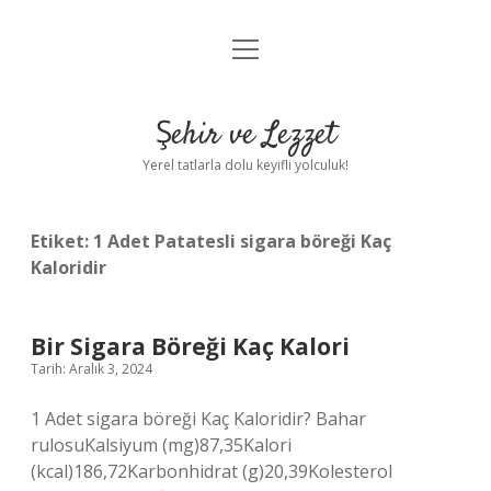
menüyü
Anasayfa
aç
Gizlilik Politikası
Şehir ve Lezzet
Yasal Uyarı
Yerel tatlarla dolu keyifli yolculuk!
Hakkımızda
Etiket:
1 Adet Patatesli sigara böreği Kaç
Kaloridir
Bir Sigara Böreği Kaç Kalori
Tarih: Aralık 3, 2024
1 Adet sigara böreği Kaç Kaloridir? Bahar
rulosuKalsiyum (mg)87,35Kalori
(kcal)186,72Karbonhidrat (g)20,39Kolesterol