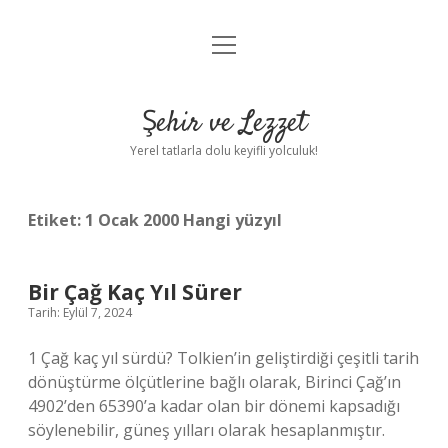
menüyü
Anasayfa
aç
Gizlilik Politikası
Şehir ve Lezzet
Yasal Uyarı
Yerel tatlarla dolu keyifli yolculuk!
Hakkımızda
Etiket:
1 Ocak 2000 Hangi yüzyıl
Bir Çağ Kaç Yıl Sürer
Tarih: Eylül 7, 2024
1 Çağ kaç yıl sürdü? Tolkien’in geliştirdiği çeşitli tarih
dönüştürme ölçütlerine bağlı olarak, Birinci Çağ’ın
4902’den 65390’a kadar olan bir dönemi kapsadığı
söylenebilir, güneş yılları olarak hesaplanmıştır.