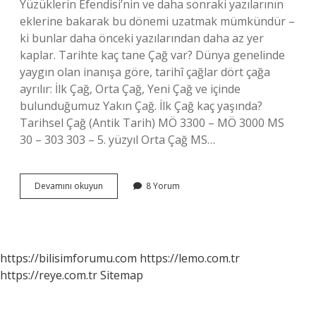
Yüzüklerin Efendisi’nin ve daha sonraki yazılarının
eklerine bakarak bu dönemi uzatmak mümkündür –
ki bunlar daha önceki yazılarından daha az yer
kaplar. Tarihte kaç tane Çağ var? Dünya genelinde
yaygın olan inanışa göre, tarihî çağlar dört çağa
ayrılır: İlk Çağ, Orta Çağ, Yeni Çağ ve içinde
bulunduğumuz Yakın Çağ. İlk Çağ kaç yaşında?
Tarihsel Çağ (Antik Tarih) MÖ 3300 – MÖ 3000 MS
30 – 303 303 – 5. yüzyıl Orta Çağ MS…
Bir
Devamını okuyun
8 Yorum
Çağ
Kaç
Yıl
Sürer
https://bilisimforumu.com
https://lemo.com.tr
https://reye.com.tr
Sitemap