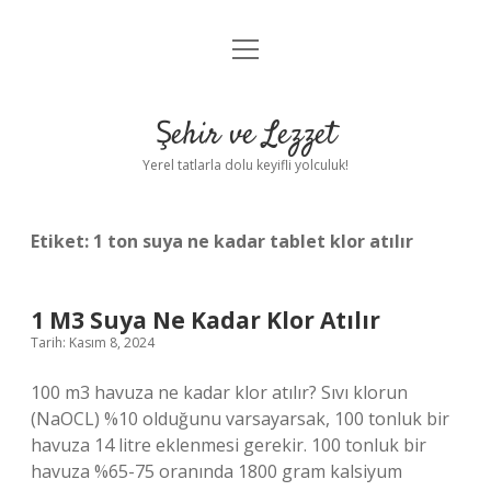
menüyü
Anasayfa
aç
Gizlilik Politikası
Şehir ve Lezzet
Yasal Uyarı
Yerel tatlarla dolu keyifli yolculuk!
Hakkımızda
Etiket:
1 ton suya ne kadar tablet klor atılır
1 M3 Suya Ne Kadar Klor Atılır
Tarih: Kasım 8, 2024
100 m3 havuza ne kadar klor atılır? Sıvı klorun
(NaOCL) %10 olduğunu varsayarsak, 100 tonluk bir
havuza 14 litre eklenmesi gerekir. 100 tonluk bir
havuza %65-75 oranında 1800 gram kalsiyum