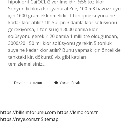
hipoklorit Ca(OCL)2 verilmelidir. %56 toz klor
Sonyundichlora Isocyanurate’de, 100 m3 havuz suyu
için 1600 gram eklenmelidir. 1 ton içme suyuna ne
kadar klor atılır? 1lt. Su için 3 damla klor solüsyonu
gerekiyorsa, 1 ton su için 3000 damla klor
solüsyonu gerekir. 20 damla 1 mililitre olduğundan,
3000/20 150 ml. klor solüsyonu gerekir. 5 tonluk
suya ne kadar klor atılır? Bunu yapmak için öncelikle
tanktaki kir, döküntü vb. gibi katıları
temizlemelisiniz.…
1
Devamını okuyun
Yorum Bırak
M3
Suya
Ne
Kadar
Klor
https://bilisimforumu.com
https://lemo.com.tr
Atılır
https://reye.com.tr
Sitemap