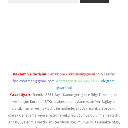
asino
Reklam ve İletişim:
E-mail:
backlinkpaneli@gmail.com
Teams:
forumhizmeti@gmail.com
Whatsapp: 0262 606 0 726
Telegram:
@karabul
Yasal Uyarı:
Sitemiz, 5651 Sayılı Kanun gereğince Bilgi Teknolojileri
ve İletişim Kurumu (BTK) tarafından onaylanmış bir Yer Sağlayıcı
olarak hizmet vermektedir. Bu nedenle, sitedeki içerikleri proaktif
olarak denetleme veya araştırma yükümlülüğümüz bulunmamaktadır.
Ancak, üyelerimiz yazdıkları içeriklerin sorumluluğunu taşımakta olup,