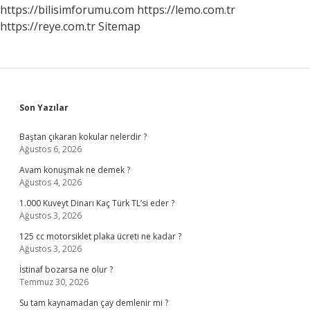
Ne
https://bilisimforumu.com
https://lemo.com.tr
Yapmalıyım
https://reye.com.tr
Sitemap
Sidebar
Son Yazılar
Baştan çıkaran kokular nelerdir ?
Ağustos 6, 2026
Avam konuşmak ne demek ?
Ağustos 4, 2026
1.000 Kuveyt Dinarı Kaç Türk TL’si eder ?
Ağustos 3, 2026
125 cc motorsiklet plaka ücreti ne kadar ?
Ağustos 3, 2026
İstinaf bozarsa ne olur ?
Temmuz 30, 2026
Su tam kaynamadan çay demlenir mi ?