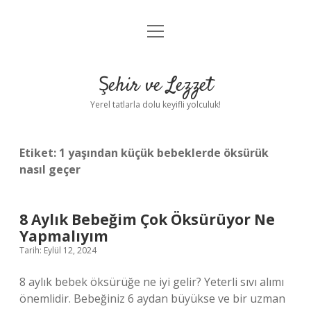
menüyü
Anasayfa
aç
Gizlilik Politikası
Şehir ve Lezzet
Yasal Uyarı
Yerel tatlarla dolu keyifli yolculuk!
Hakkımızda
Etiket:
1 yaşından küçük bebeklerde öksürük
nasıl geçer
8 Aylık Bebeğim Çok Öksürüyor Ne
Yapmalıyım
Tarih: Eylül 12, 2024
8 aylık bebek öksürüğe ne iyi gelir? Yeterli sıvı alımı
önemlidir. Bebeğiniz 6 aydan büyükse ve bir uzman