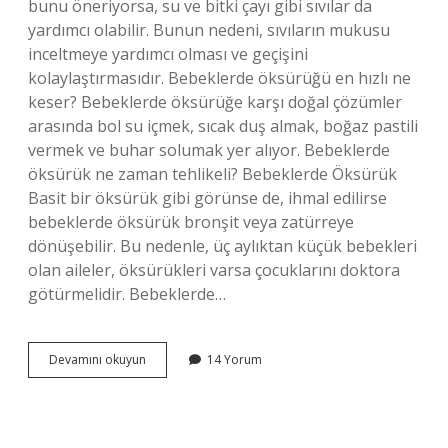
bunu öneriyorsa, su ve bitki çayı gibi sıvılar da
yardımcı olabilir. Bunun nedeni, sıvıların mukusu
inceltmeye yardımcı olması ve geçişini
kolaylaştırmasıdır. Bebeklerde öksürüğü en hızlı ne
keser? Bebeklerde öksürüğe karşı doğal çözümler
arasında bol su içmek, sıcak duş almak, boğaz pastili
vermek ve buhar solumak yer alıyor. Bebeklerde
öksürük ne zaman tehlikeli? Bebeklerde Öksürük
Basit bir öksürük gibi görünse de, ihmal edilirse
bebeklerde öksürük bronşit veya zatürreye
dönüşebilir. Bu nedenle, üç aylıktan küçük bebekleri
olan aileler, öksürükleri varsa çocuklarını doktora
götürmelidir. Bebeklerde…
8
Devamını okuyun
14 Yorum
Aylık
Bebeğim
Çok
Öksürüyor