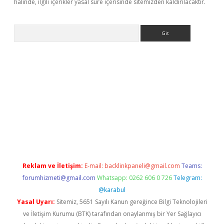
halinde, ilgili içerikler yasal süre içerisinde sitemizden kaldırılacaktır.
Arama
casino
Reklam ve İletişim:
E-mail:
backlinkpaneli@gmail.com
Teams:
forumhizmeti@gmail.com
Whatsapp: 0262 606 0 726
Telegram:
@karabul
Yasal Uyarı:
Sitemiz, 5651 Sayılı Kanun gereğince Bilgi Teknolojileri
ve İletişim Kurumu (BTK) tarafından onaylanmış bir Yer Sağlayıcı