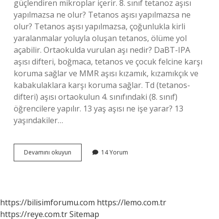
güçlendiren mikroplar içerir. 8. sınıf tetanoz aşısı
yapılmazsa ne olur? Tetanos aşısı yapılmazsa ne
olur? Tetanos aşısı yapılmazsa, çoğunlukla kirli
yaralanmalar yoluyla oluşan tetanos, ölüme yol
açabilir. Ortaokulda vurulan aşı nedir? DaBT-IPA
aşısı difteri, boğmaca, tetanos ve çocuk felcine karşı
koruma sağlar ve MMR aşısı kızamık, kızamıkçık ve
kabakulaklara karşı koruma sağlar. Td (tetanos-
difteri) aşısı ortaokulun 4. sınıfındaki (8. sınıf)
öğrencilere yapılır. 13 yaş aşısı ne işe yarar? 13
yaşındakiler…
8
Devamını okuyun
14 Yorum
Ci
Sınıfta
Vurulan
Aşı
Ne
https://bilisimforumu.com
https://lemo.com.tr
Işe
https://reye.com.tr
Sitemap
Yarar