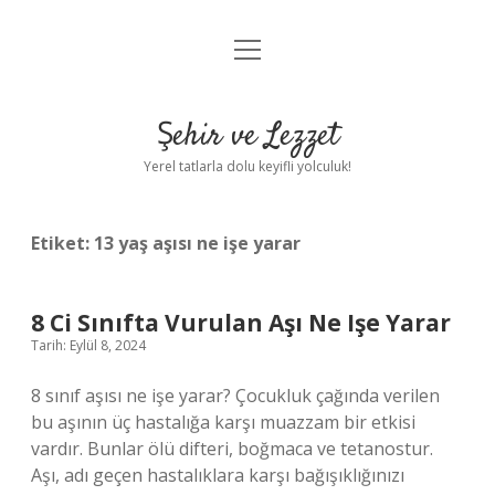
menüyü
Anasayfa
aç
Gizlilik Politikası
Şehir ve Lezzet
Yasal Uyarı
Yerel tatlarla dolu keyifli yolculuk!
Hakkımızda
Etiket:
13 yaş aşısı ne işe yarar
8 Ci Sınıfta Vurulan Aşı Ne Işe Yarar
Tarih: Eylül 8, 2024
8 sınıf aşısı ne işe yarar? Çocukluk çağında verilen
bu aşının üç hastalığa karşı muazzam bir etkisi
vardır. Bunlar ölü difteri, boğmaca ve tetanostur.
Aşı, adı geçen hastalıklara karşı bağışıklığınızı