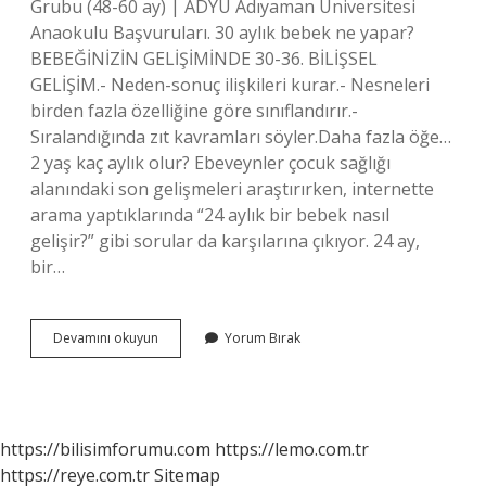
Grubu (48-60 ay) | ADYÜ Adıyaman Üniversitesi
Anaokulu Başvuruları. 30 aylık bebek ne yapar?
BEBEĞİNİZİN GELİŞİMİNDE 30-36. BİLİŞSEL
GELİŞİM.- Neden-sonuç ilişkileri kurar.- Nesneleri
birden fazla özelliğine göre sınıflandırır.-
Sıralandığında zıt kavramları söyler.Daha fazla öğe…
2 yaş kaç aylık olur? Ebeveynler çocuk sağlığı
alanındaki son gelişmeleri araştırırken, internette
arama yaptıklarında “24 aylık bir bebek nasıl
gelişir?” gibi sorular da karşılarına çıkıyor. 24 ay,
bir…
30
Devamını okuyun
Yorum Bırak
Aylık
Çocuk
Kaç
Yaşında
https://bilisimforumu.com
https://lemo.com.tr
https://reye.com.tr
Sitemap