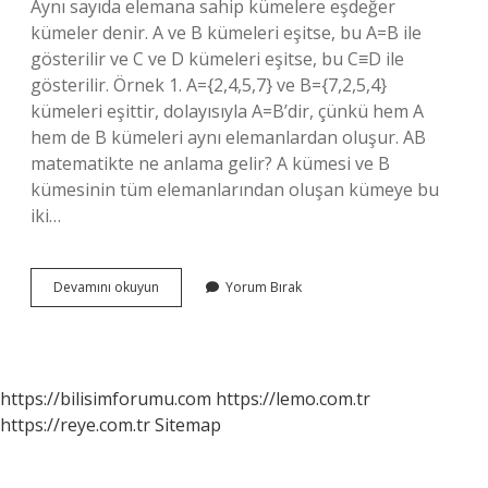
Aynı sayıda elemana sahip kümelere eşdeğer
kümeler denir. A ve B kümeleri eşitse, bu A=B ile
gösterilir ve C ve D kümeleri eşitse, bu C≡D ile
gösterilir. Örnek 1. A={2,4,5,7} ve B={7,2,5,4}
kümeleri eşittir, dolayısıyla A=B’dir, çünkü hem A
hem de B kümeleri aynı elemanlardan oluşur. AB
matematikte ne anlama gelir? A kümesi ve B
kümesinin tüm elemanlarından oluşan kümeye bu
iki…
A
Devamını okuyun
Yorum Bırak
B
Kümesi
Ne
Demektir
https://bilisimforumu.com
https://lemo.com.tr
https://reye.com.tr
Sitemap