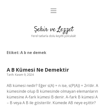
menüyü
Anasayfa
aç
Gizlilik Politikası
Şehir ve Lezzet
Yasal Uyarı
Yerel tatlarla dolu keyifli yolculuk!
Hakkımızda
Etiket:
A b ne demek
A B Kümesi Ne Demektir
Tarih: Kasım 9, 2024
AB kümesi nedir? Eğer s(A) = n ise, s(P(A)) = 2n’dir. A
kümesinde olup B kümesinde olmayan elemanların
kümesine A-fark kümesi B denir. A-fark B kümesi A
– B veya A B ile gösterilir. Kümede AB neye eşittir?