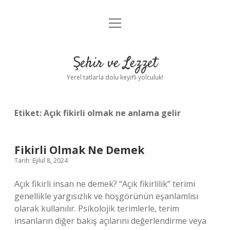
menüyü
Anasayfa
aç
Gizlilik Politikası
Şehir ve Lezzet
Yasal Uyarı
Yerel tatlarla dolu keyifli yolculuk!
Hakkımızda
Etiket:
Açık fikirli olmak ne anlama gelir
Fikirli Olmak Ne Demek
Tarih: Eylül 8, 2024
Açık fikirli insan ne demek? “Açık fikirlilik” terimi
genellikle yargısızlık ve hoşgörünün eşanlamlısı
olarak kullanılır. Psikolojik terimlerle, terim
insanların diğer bakış açılarını değerlendirme veya