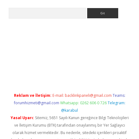
Arama
casino
Reklam ve İletişim:
E-mail:
backlinkpaneli@gmail.com
Teams:
forumhizmeti@gmail.com
Whatsapp: 0262 606 0 726
Telegram:
@karabul
Yasal Uyarı:
Sitemiz, 5651 Sayılı Kanun gereğince Bilgi Teknolojileri
ve İletişim Kurumu (BTK) tarafından onaylanmış bir Yer Sağlayıcı
olarak hizmet vermektedir. Bu nedenle, sitedeki içerikleri proaktif