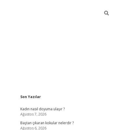
Sidebar
Son Yazılar
piabellacasino
Kadın nasıl doyuma ulaşır ?
Ağustos 7, 2026
Baştan çıkaran kokular nelerdir ?
Ağustos 6, 2026