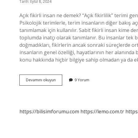
Tarih: Eylül 8, 2024
Açık fikirli insan ne demek? “Açık fikirlilik” terimi g
Psikolojik terimlerle, terim insanların diğer bakış 
tanımlamak için kullanılır. Sabit fikirli insan kime de
toplumda inatçı olarak tanımlanır. Bu insanlar tek bi
doğmadıkları, fikirlerin ancak sonraki süreçlerde ortaya
insanların genel özelliği, hayatlarının her alanın
konu hakkında hiçbir bilgiye sahip olmadan ya da ek
Fikirli
Devamını okuyun
9 Yorum
Olmak
Ne
Demek
https://bilisimforumu.com
https://lemo.com.tr
https