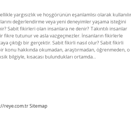
enellikle yargısızlık ve hoşgörünün eşanlamlısı olarak kullanılır
açılarını değerlendirme veya yeni deneyimler yaşama isteğini
nir? Sabit fikirleri olan insanlara ne denir? Takıntılı insanlar
r fikre tutunur ve asla vazgeçmezler. İnsanların fikirlerle
 çıktığı bir gerçektir. Sabit fikirli nasıl olur? Sabit fikirli
da bir konu hakkında okumadan, araştırmadan, öğrenmeden, o
sik bilgiyle, kısacası bulundukları ortamda…
://reye.com.tr
Sitemap