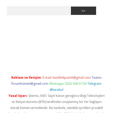
Arama
casino
Reklam ve İletişim:
E-mail:
backlinkpaneli@gmail.com
Teams:
forumhizmeti@gmail.com
Whatsapp: 0262 606 0 726
Telegram:
@karabul
Yasal Uyarı:
Sitemiz, 5651 Sayılı Kanun gereğince Bilgi Teknolojileri
ve İletişim Kurumu (BTK) tarafından onaylanmış bir Yer Sağlayıcı
olarak hizmet vermektedir. Bu nedenle, sitedeki içerikleri proaktif