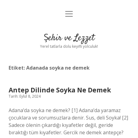
menüyü
Anasayfa
aç
Gizlilik Politikası
Şehir ve Lezzet
Yasal Uyarı
Yerel tatlarla dolu keyifli yolculuk!
Hakkımızda
Etiket:
Adanada soyka ne demek
Antep Dilinde Soyka Ne Demek
Tarih: Eylül 8, 2024
Adana’da soyka ne demek? [1] Adana’da yaramaz
çocuklara ve sorumsuzlara denir. Sus, deli Soyka! [2]
Sadece ölenin çıkardığı kıyafetler değil, geride
bıraktığı tüm kıyafetler. Gercik ne demek antepçe?