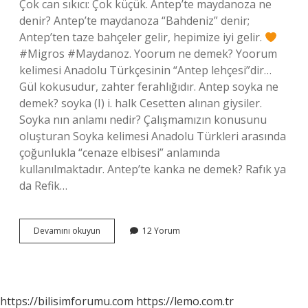
Çok can sıkıcı: Çok küçük. Antep’te maydanoza ne
denir? Antep’te maydanoza “Bahdeniz” denir;
Antep’ten taze bahçeler gelir, hepimize iyi gelir.
#Migros #Maydanoz. Yoorum ne demek? Yoorum
kelimesi Anadolu Türkçesinin “Antep lehçesi”dir…
Gül kokusudur, zahter ferahlığıdır. Antep soyka ne
demek? soyka (I) i. halk Cesetten alınan giysiler.
Soyka nın anlamı nedir? Çalışmamızın konusunu
oluşturan Soyka kelimesi Anadolu Türkleri arasında
çoğunlukla “cenaze elbisesi” anlamında
kullanılmaktadır. Antep’te kanka ne demek? Rafık ya
da Refik…
Antep
Devamını okuyun
12 Yorum
Dilinde
Soyka
Ne
Demek
https://bilisimforumu.com
https://lemo.com.tr