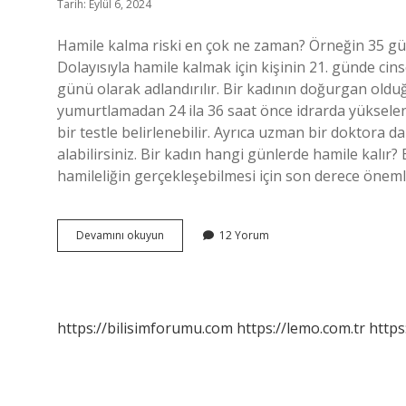
Tarih: Eylül 6, 2024
Hamile kalma riski en çok ne zaman? Örneğin 35 gü
Dolayısıyla hamile kalmak için kişinin 21. günde cin
günü olarak adlandırılır. Bir kadının doğurgan oldu
yumurtlamadan 24 ila 36 saat önce idrarda yükselen 
bir testle belirlenebilir. Ayrıca uzman bir doktor
alabilirsiniz. Bir kadın hangi günlerde hamile kalır
hamileliğin gerçekleşebilmesi için son derece öneml
Kadınlar
Devamını okuyun
12 Yorum
En
Çok
Ne
Zaman
Doğurgan
https://bilisimforumu.com
https://lemo.com.tr
https
Olur