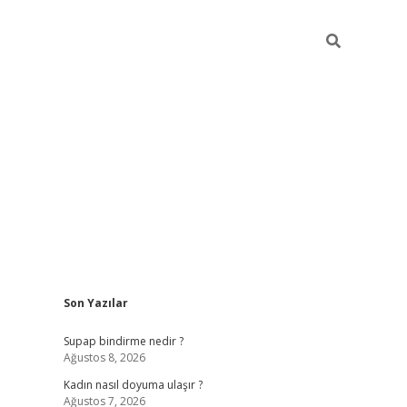
Sidebar
Son Yazılar
piabellaca
Supap bindirme nedir ?
Ağustos 8, 2026
Kadın nasıl doyuma ulaşır ?
Ağustos 7, 2026