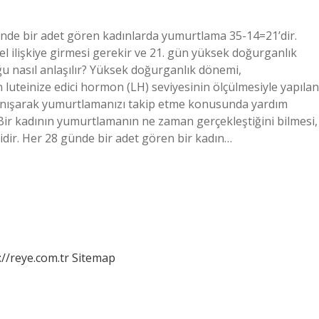
nde bir adet gören kadınlarda yumurtlama 35-14=21’dir.
sel ilişkiye girmesi gerekir ve 21. gün yüksek doğurganlık
ğu nasıl anlaşılır? Yüksek doğurganlık dönemi,
luteinize edici hormon (LH) seviyesinin ölçülmesiyle yapılan
a danışarak yumurtlamanızı takip etme konusunda yardım
? Bir kadının yumurtlamanın ne zaman gerçekleştiğini bilmesi,
idir. Her 28 günde bir adet gören bir kadın…
://reye.com.tr
Sitemap