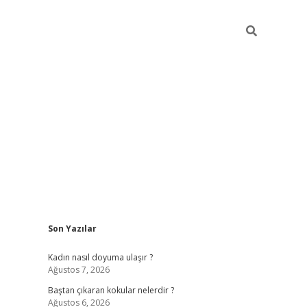
Sidebar
Son Yazılar
piabellacasino
Kadın nasıl doyuma ulaşır ?
Ağustos 7, 2026
Baştan çıkaran kokular nelerdir ?
Ağustos 6, 2026