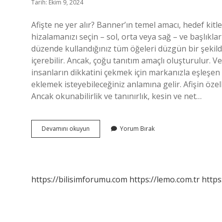
Tarih: Ekim 9, 2024
Afişte ne yer alır? Banner’ın temel amacı, hedef kitl
hizalamanızı seçin – sol, orta veya sağ – ve başlıklar
düzende kullandığınız tüm öğeleri düzgün bir şekilde 
içerebilir. Ancak, çoğu tanıtım amaçlı oluşturulur. Ve b
insanların dikkatini çekmek için markanızla eşleşen ya
eklemek isteyebileceğiniz anlamına gelir. Afişin özell
Ancak okunabilirlik ve tanınırlık, kesin ve net…
Afişte
Devamını okuyun
Yorum Bırak
Olması
Gerekenler
Nedir
https://bilisimforumu.com
https://lemo.com.tr
https