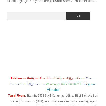
halinde, ilgili içerikler yasal süre içerisinde sitemizden kaldırılacaktır.
Arama
asino
Reklam ve İletişim:
E-mail:
backlinkpaneli@gmail.com
Teams:
forumhizmeti@gmail.com
Whatsapp: 0262 606 0 726
Telegram:
@karabul
Yasal Uyarı:
Sitemiz, 5651 Sayılı Kanun gereğince Bilgi Teknolojileri
ve İletişim Kurumu (BTK) tarafından onaylanmış bir Yer Sağlayıcı