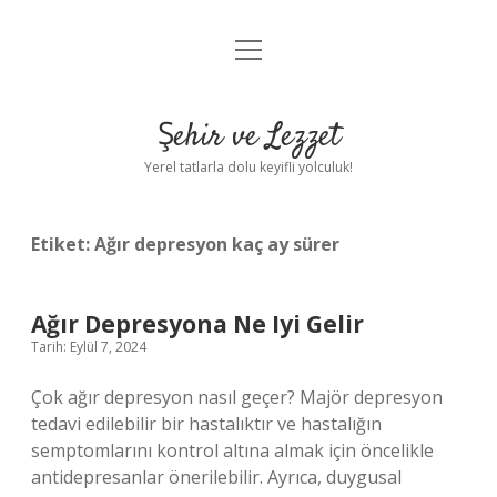
menüyü
Anasayfa
aç
Gizlilik Politikası
Şehir ve Lezzet
Yasal Uyarı
Yerel tatlarla dolu keyifli yolculuk!
Hakkımızda
Etiket:
Ağır depresyon kaç ay sürer
Ağır Depresyona Ne Iyi Gelir
Tarih: Eylül 7, 2024
Çok ağır depresyon nasıl geçer? Majör depresyon
tedavi edilebilir bir hastalıktır ve hastalığın
semptomlarını kontrol altına almak için öncelikle
antidepresanlar önerilebilir. Ayrıca, duygusal