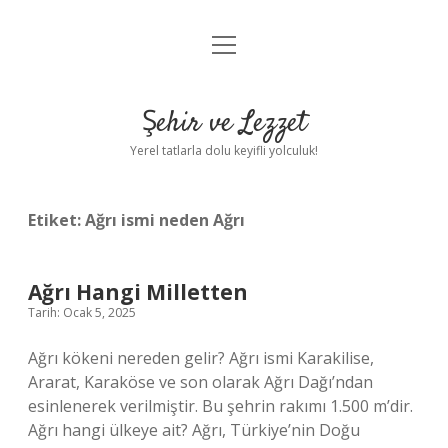
menüyü
Anasayfa
aç
Gizlilik Politikası
Şehir ve Lezzet
Yasal Uyarı
Yerel tatlarla dolu keyifli yolculuk!
Hakkımızda
Etiket:
Ağrı ismi neden Ağrı
Ağrı Hangi Milletten
Tarih: Ocak 5, 2025
Ağrı kökeni nereden gelir? Ağrı ismi Karakilise,
Ararat, Karaköse ve son olarak Ağrı Dağı’ndan
esinlenerek verilmiştir. Bu şehrin rakımı 1.500 m’dir.
Ağrı hangi ülkeye ait? Ağrı, Türkiye’nin Doğu