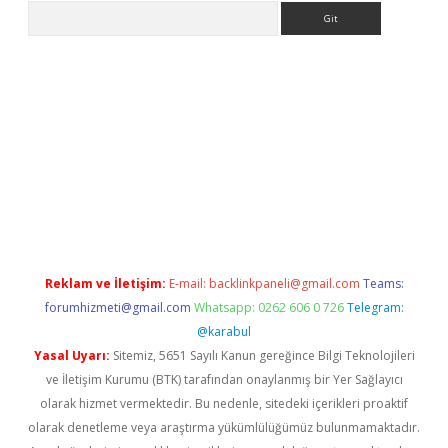
Arama
asino
Reklam ve İletişim:
E-mail:
backlinkpaneli@gmail.com
Teams:
forumhizmeti@gmail.com
Whatsapp: 0262 606 0 726
Telegram:
@karabul
Yasal Uyarı:
Sitemiz, 5651 Sayılı Kanun gereğince Bilgi Teknolojileri
ve İletişim Kurumu (BTK) tarafından onaylanmış bir Yer Sağlayıcı
olarak hizmet vermektedir. Bu nedenle, sitedeki içerikleri proaktif
olarak denetleme veya araştırma yükümlülüğümüz bulunmamaktadır.