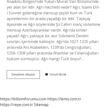
Anadolu Bölgesi’nde Yukarı Murat-Van Bölümü’nde
yer alan bir ildir. Ağrı mezhebi nedir? Ağrı, İslami Ehl-
i Sünnet geleneğine mensup çeşitli Kürt ve Türk
aşiretlerinin bir arada yaşadığı bir ildir. Taşlıçay
ilçesinde ve Ağrı köylerinde Şii Caferi inanç sistemine
mensup Azerbaycanlılar vardır. Ağrı’da kimler
yaşadı? Ağrı, yaklaşık bir asır Sökmenli Devleti
sınırları içerisinde kalmıştır. Ağrı’da 1027-1225 yılları
arasında Ani Atabekleri, 1239’da Cengizoğulları,
1256-1358 yılları arasında İlhanlılar ve Celairoğulları
hüküm sürmüştür. Ağrı hangi Türk boyu?…
Ağrı
Devamını okuyun
Yorum Bırak
Hangi
Milletten
https://bilisimforumu.com
https://lemo.com.tr
https://reye.com.tr
Sitemap