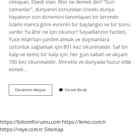
olmayan, Ebedi olan. Âhir ne demek din? “Son
zamanlar”, dünyanın sonundan önceki dünya
hayatının son dönemini tanımlayan bir terimdir.
İslami inanca göre evrenin bir başlangıcı ve bir sonu
vardır. Ya âhir ne için okunur? Soyadlarının fazileti,
Yüce Allah’tan yardım almak ve düşmanlara
üstünlük sağlamak için 801 kez okunmalıdır. Saf bir
kalp ve temiz bir kalp için, her gün sabah ve akşam
100 kez okunmalıdır. Ahirette ve dünyada huzur elde
etmek…
Âhir
Devamını okuyun
Yorum Bırak
Ismi
Ne
Anlama
Gelir
https://bilisimforumu.com
https://lemo.com.tr
https://reye.com.tr
Sitemap