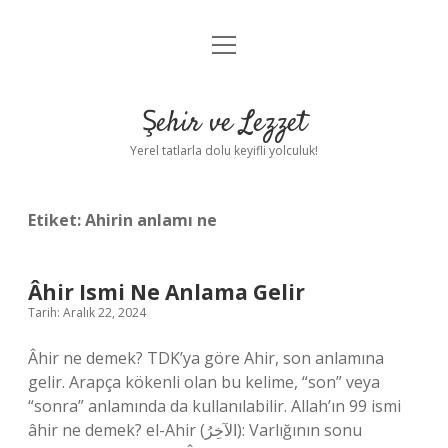
menüyü
Anasayfa
aç
Gizlilik Politikası
Şehir ve Lezzet
Yasal Uyarı
Yerel tatlarla dolu keyifli yolculuk!
Hakkımızda
Etiket:
Ahirin anlamı ne
Âhir Ismi Ne Anlama Gelir
Tarih: Aralık 22, 2024
Âhir ne demek? TDK’ya göre Ahir, son anlamına
gelir. Arapça kökenli olan bu kelime, “son” veya
“sonra” anlamında da kullanılabilir. Allah’ın 99 ismi
âhir ne demek? el-Ahir (الآخِرُ): Varlığının sonu