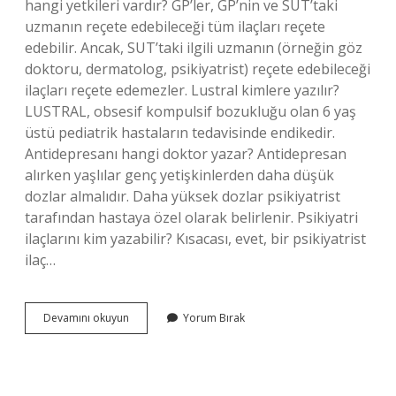
hangi yetkileri vardır? GP’ler, GP’nin ve SUT’taki
uzmanın reçete edebileceği tüm ilaçları reçete
edebilir. Ancak, SUT’taki ilgili uzmanın (örneğin göz
doktoru, dermatolog, psikiyatrist) reçete edebileceği
ilaçları reçete edemezler. Lustral kimlere yazılır?
LUSTRAL, obsesif kompulsif bozukluğu olan 6 yaş
üstü pediatrik hastaların tedavisinde endikedir.
Antidepresanı hangi doktor yazar? Antidepresan
alırken yaşlılar genç yetişkinlerden daha düşük
dozlar almalıdır. Daha yüksek dozlar psikiyatrist
tarafından hastaya özel olarak belirlenir. Psikiyatri
ilaçlarını kim yazabilir? Kısacası, evet, bir psikiyatrist
ilaç…
Lustral
Devamını okuyun
Yorum Bırak
Ilacı
Aile
Hekimi
Yazabilir