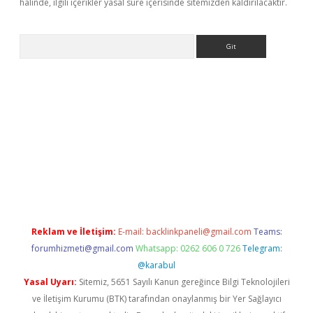
halinde, ilgili içerikler yasal süre içerisinde sitemizden kaldırılacaktır.
Arama
asino
Reklam ve İletişim:
E-mail:
backlinkpaneli@gmail.com
Teams:
forumhizmeti@gmail.com
Whatsapp: 0262 606 0 726
Telegram:
@karabul
Yasal Uyarı:
Sitemiz, 5651 Sayılı Kanun gereğince Bilgi Teknolojileri
ve İletişim Kurumu (BTK) tarafından onaylanmış bir Yer Sağlayıcı