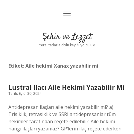
menüyü
Anasayfa
aç
Gizlilik Politikası
Şehir ve Lezzet
Yasal Uyarı
Yerel tatlarla dolu keyifli yolculuk!
Hakkımızda
Etiket:
Aile hekimi Xanax yazabilir mi
Lustral Ilacı Aile Hekimi Yazabilir Mi
Tarih: Eylül 30, 2024
Antidepresan ilaçları aile hekimi yazabilir mi? a)
Trisiklik, tetrasiklik ve SSRI antidepresanlar tüm
hekimler tarafından reçete edilebilir. Aile hekimi
hangi ilaçları yazamaz? GP’lerin ilaç reçete ederken