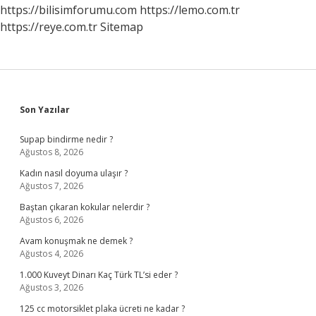
Mi
https://bilisimforumu.com
https://lemo.com.tr
https://reye.com.tr
Sitemap
Sidebar
Son Yazılar
Supap bindirme nedir ?
Ağustos 8, 2026
Kadın nasıl doyuma ulaşır ?
Ağustos 7, 2026
Baştan çıkaran kokular nelerdir ?
Ağustos 6, 2026
Avam konuşmak ne demek ?
Ağustos 4, 2026
1.000 Kuveyt Dinarı Kaç Türk TL’si eder ?
Ağustos 3, 2026
125 cc motorsiklet plaka ücreti ne kadar ?