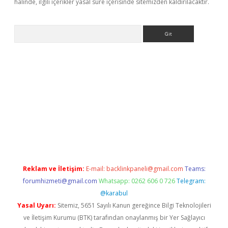
halinde, ilgili içerikler yasal süre içerisinde sitemizden kaldırılacaktır.
Arama
casino
Reklam ve İletişim:
E-mail:
backlinkpaneli@gmail.com
Teams:
forumhizmeti@gmail.com
Whatsapp: 0262 606 0 726
Telegram:
@karabul
Yasal Uyarı:
Sitemiz, 5651 Sayılı Kanun gereğince Bilgi Teknolojileri
ve İletişim Kurumu (BTK) tarafından onaylanmış bir Yer Sağlayıcı