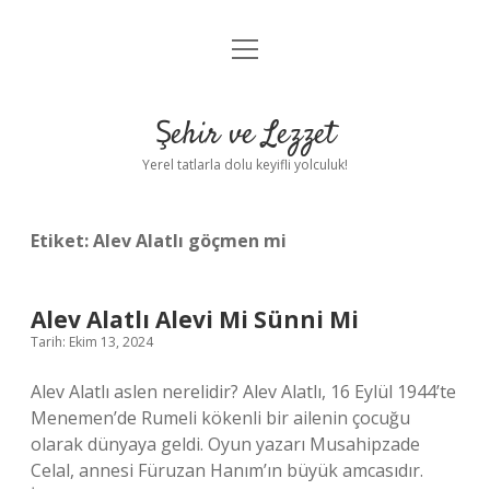
menüyü
Anasayfa
aç
Gizlilik Politikası
Şehir ve Lezzet
Yasal Uyarı
Yerel tatlarla dolu keyifli yolculuk!
Hakkımızda
Etiket:
Alev Alatlı göçmen mi
Alev Alatlı Alevi Mi Sünni Mi
Tarih: Ekim 13, 2024
Alev Alatlı aslen nerelidir? Alev Alatlı, 16 Eylül 1944’te
Menemen’de Rumeli kökenli bir ailenin çocuğu
olarak dünyaya geldi. Oyun yazarı Musahipzade
Celal, annesi Füruzan Hanım’ın büyük amcasıdır.