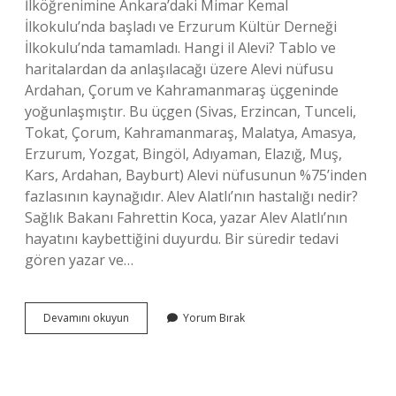
İlköğrenimine Ankara’daki Mimar Kemal
İlkokulu’nda başladı ve Erzurum Kültür Derneği
İlkokulu’nda tamamladı. Hangi il Alevi? Tablo ve
haritalardan da anlaşılacağı üzere Alevi nüfusu
Ardahan, Çorum ve Kahramanmaraş üçgeninde
yoğunlaşmıştır. Bu üçgen (Sivas, Erzincan, Tunceli,
Tokat, Çorum, Kahramanmaraş, Malatya, Amasya,
Erzurum, Yozgat, Bingöl, Adıyaman, Elazığ, Muş,
Kars, Ardahan, Bayburt) Alevi nüfusunun %75’inden
fazlasının kaynağıdır. Alev Alatlı’nın hastalığı nedir?
Sağlık Bakanı Fahrettin Koca, yazar Alev Alatlı’nın
hayatını kaybettiğini duyurdu. Bir süredir tedavi
gören yazar ve…
Alev
Devamını okuyun
Yorum Bırak
Alatlı
Alevi
Mi
Sünni