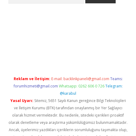
casino
Reklam ve İletişim:
E-mail:
backlinkpaneli@gmail.com
Teams:
forumhizmeti@gmail.com
Whatsapp: 0262 606 0 726
Telegram:
@karabul
Yasal Uyarı:
Sitemiz, 5651 Sayılı Kanun gereğince Bilgi Teknolojileri
ve İletişim Kurumu (BTK) tarafından onaylanmış bir Yer Sağlayıcı
olarak hizmet vermektedir. Bu nedenle, sitedeki içerikleri proaktif
olarak denetleme veya araştırma yükümlülüğümüz bulunmamaktadır.
Ancak, üyelerimiz yazdıkları içeriklerin sorumluluğunu taşımakta olup,