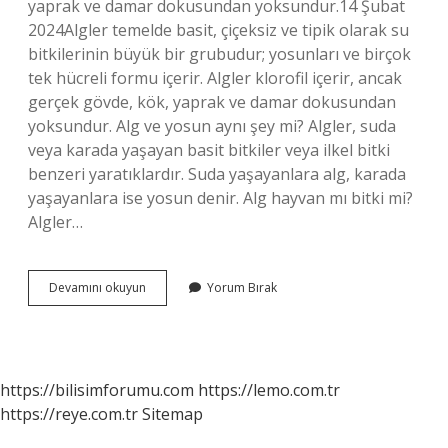
yaprak ve damar dokusundan yoksundur.14 Şubat
2024Algler temelde basit, çiçeksiz ve tipik olarak su
bitkilerinin büyük bir grubudur; yosunları ve birçok
tek hücreli formu içerir. Algler klorofil içerir, ancak
gerçek gövde, kök, yaprak ve damar dokusundan
yoksundur. Alg ve yosun aynı şey mi? Algler, suda
veya karada yaşayan basit bitkiler veya ilkel bitki
benzeri yaratıklardır. Suda yaşayanlara alg, karada
yaşayanlara ise yosun denir. Alg hayvan mı bitki mi?
Algler…
Algler
Devamını okuyun
Yorum Bırak
Çiçek
Açar
Mı
https://bilisimforumu.com
https://lemo.com.tr
https://reye.com.tr
Sitemap