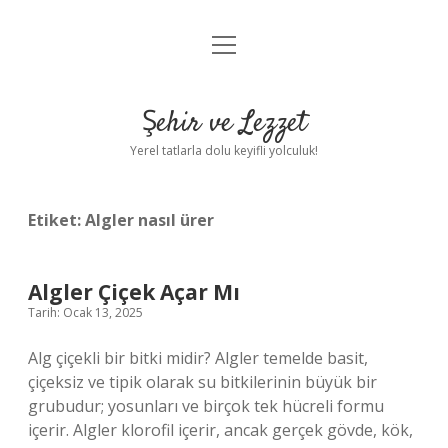
menüyü
Anasayfa
aç
Gizlilik Politikası
Şehir ve Lezzet
Yasal Uyarı
Yerel tatlarla dolu keyifli yolculuk!
Hakkımızda
Etiket:
Algler nasıl ürer
Algler Çiçek Açar Mı
Tarih: Ocak 13, 2025
Alg çiçekli bir bitki midir? Algler temelde basit,
çiçeksiz ve tipik olarak su bitkilerinin büyük bir
grubudur; yosunları ve birçok tek hücreli formu
içerir. Algler klorofil içerir, ancak gerçek gövde, kök,