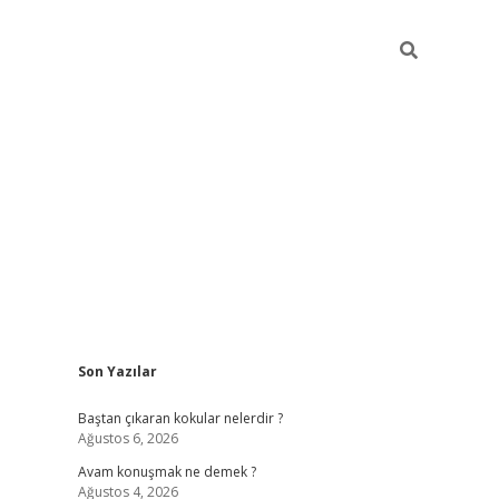
Sidebar
Son Yazılar
piabellacasino
Baştan çıkaran kokular nelerdir ?
Ağustos 6, 2026
Avam konuşmak ne demek ?
Ağustos 4, 2026