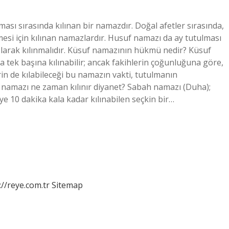
ması sırasında kılınan bir namazdır. Doğal afetler sırasında,
mesi için kılınan namazlardır. Husuf namazı da ay tutulması
 olarak kılınmalıdır. Küsuf namazının hükmü nedir? Küsuf
ek başına kılınabilir; ancak fakihlerin çoğunluğuna göre,
rin de kılabileceği bu namazın vakti, tutulmanın
namazı ne zaman kılınır diyanet? Sabah namazı (Duha);
e 10 dakika kala kadar kılınabilen seçkin bir…
://reye.com.tr
Sitemap