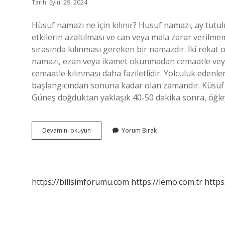
Tarih: Eylül 29, 2024
Hüsuf namazı ne için kılınır? Husuf namazı, ay tutul
etkilerin azaltılması ve can veya mala zarar verilme
sırasında kılınması gereken bir namazdır. İki rekat
namazı, ezan veya ikamet okunmadan cemaatle veya t
cemaatle kılınması daha faziletlidir. Yolculuk edenle
başlangıcından sonuna kadar olan zamandır. Küsuf 
Güneş doğduktan yaklaşık 40-50 dakika sonra, öğley
Hüsuf
Devamını okuyun
Yorum Bırak
Namazı
Niçin
Kılınır
https://bilisimforumu.com
https://lemo.com.tr
https