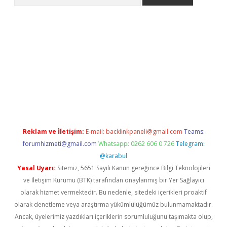
llacasino
Reklam ve İletişim:
E-mail:
backlinkpaneli@gmail.com
Teams:
forumhizmeti@gmail.com
Whatsapp: 0262 606 0 726
Telegram:
@karabul
Yasal Uyarı:
Sitemiz, 5651 Sayılı Kanun gereğince Bilgi Teknolojileri
ve İletişim Kurumu (BTK) tarafından onaylanmış bir Yer Sağlayıcı
olarak hizmet vermektedir. Bu nedenle, sitedeki içerikleri proaktif
olarak denetleme veya araştırma yükümlülüğümüz bulunmamaktadır.
Ancak, üyelerimiz yazdıkları içeriklerin sorumluluğunu taşımakta olup,