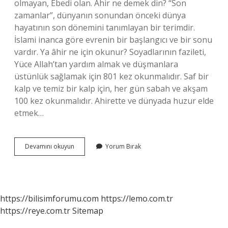
olmayan, Ebedi olan. Âhir ne demek din? “Son
zamanlar”, dünyanın sonundan önceki dünya
hayatının son dönemini tanımlayan bir terimdir.
İslami inanca göre evrenin bir başlangıcı ve bir sonu
vardır. Ya âhir ne için okunur? Soyadlarının fazileti,
Yüce Allah’tan yardım almak ve düşmanlara
üstünlük sağlamak için 801 kez okunmalıdır. Saf bir
kalp ve temiz bir kalp için, her gün sabah ve akşam
100 kez okunmalıdır. Ahirette ve dünyada huzur elde
etmek…
Âhir
Devamını okuyun
Yorum Bırak
Ismi
Ne
Anlama
Gelir
https://bilisimforumu.com
https://lemo.com.tr
https://reye.com.tr
Sitemap