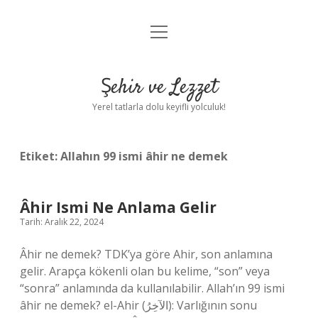
menüyü
Anasayfa
aç
Gizlilik Politikası
Şehir ve Lezzet
Yasal Uyarı
Yerel tatlarla dolu keyifli yolculuk!
Hakkımızda
Etiket:
Allahın 99 ismi âhir ne demek
Âhir Ismi Ne Anlama Gelir
Tarih: Aralık 22, 2024
Âhir ne demek? TDK’ya göre Ahir, son anlamına
gelir. Arapça kökenli olan bu kelime, “son” veya
“sonra” anlamında da kullanılabilir. Allah’ın 99 ismi
âhir ne demek? el-Ahir (الآخِرُ): Varlığının sonu