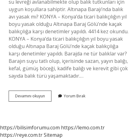
su levreği avlanabilmekte olup balık tutkunları için
uygun koşullara sahiptir. Altınapa Barajı’nda balık
avı yasak mı? KONYA – Konya’da ticari balıkçılığın yıl
boyu yasak olduğu Altınapa Baraj Gölü’nde kaçak
balıkçılığa karşı denetimler yapıldı. 4414 kez okundu.
KONYA – Konya’da ticari balıkçılığın yıl boyu yasak
olduğu Altınapa Baraj Gölü’nde kaçak balıkçılığa
karşı denetimler yapıldı. Barajda ne tür balıklar var?
Barajın suyu tatlı olup, içerisinde sazan, yayın balığı,
kefal, gümüş böceği, kadife balığı ve kerevit gibi çok
sayıda balık türü yaşamaktadır.…
Altınapa
Devamını okuyun
Yorum Bırak
Barajında
Hangi
Balıklar
Var
https://bilisimforumu.com
https://lemo.com.tr
https://reye.com.tr
Sitemap