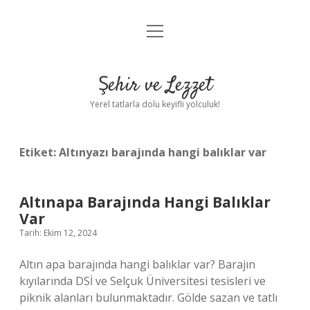
menüyü
Anasayfa
aç
Gizlilik Politikası
Şehir ve Lezzet
Yasal Uyarı
Yerel tatlarla dolu keyifli yolculuk!
Hakkımızda
Etiket:
Altınyazı barajında hangi balıklar var
Altınapa Barajında Hangi Balıklar
Var
Tarih: Ekim 12, 2024
Altın apa barajında hangi balıklar var? Barajın
kıyılarında DSİ ve Selçuk Üniversitesi tesisleri ve
piknik alanları bulunmaktadır. Gölde sazan ve tatlı