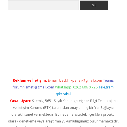
Arama
asino
Reklam ve İletişim:
E-mail:
backlinkpaneli@gmail.com
Teams:
forumhizmeti@gmail.com
Whatsapp: 0262 606 0 726
Telegram:
@karabul
Yasal Uyarı:
Sitemiz, 5651 Sayılı Kanun gereğince Bilgi Teknolojileri
ve İletişim Kurumu (BTK) tarafından onaylanmış bir Yer Sağlayıcı
olarak hizmet vermektedir. Bu nedenle, sitedeki içerikleri proaktif
olarak denetleme veya araştırma yükümlülüğümüz bulunmamaktadır.