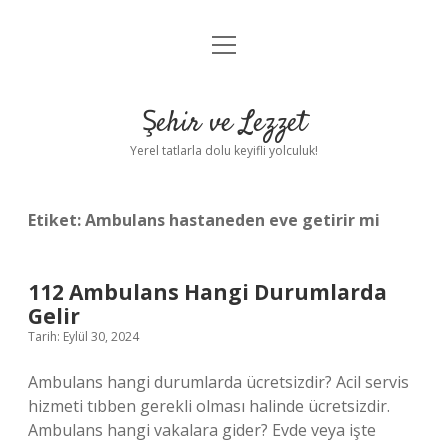
menüyü
Anasayfa
aç
Gizlilik Politikası
Şehir ve Lezzet
Yasal Uyarı
Yerel tatlarla dolu keyifli yolculuk!
Hakkımızda
Etiket:
Ambulans hastaneden eve getirir mi
112 Ambulans Hangi Durumlarda
Gelir
Tarih: Eylül 30, 2024
Ambulans hangi durumlarda ücretsizdir? Acil servis
hizmeti tıbben gerekli olması halinde ücretsizdir.
Ambulans hangi vakalara gider? Evde veya işte