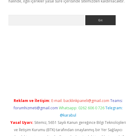
halinde, ilgili içerikler yasal süre içerisinde sitemizden kaldırılacaktır.
Arama
asino
Reklam ve İletişim:
E-mail:
backlinkpaneli@gmail.com
Teams:
forumhizmeti@gmail.com
Whatsapp: 0262 606 0 726
Telegram:
@karabul
Yasal Uyarı:
Sitemiz, 5651 Sayılı Kanun gereğince Bilgi Teknolojileri
ve İletişim Kurumu (BTK) tarafından onaylanmış bir Yer Sağlayıcı