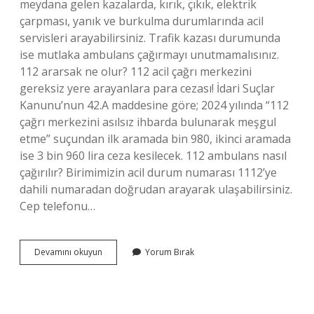
meydana gelen kazalarda, kırık, çıkık, elektrik
çarpması, yanık ve burkulma durumlarında acil
servisleri arayabilirsiniz. Trafik kazası durumunda
ise mutlaka ambulans çağırmayı unutmamalısınız.
112 ararsak ne olur? 112 acil çağrı merkezini
gereksiz yere arayanlara para cezası! İdari Suçlar
Kanunu’nun 42.A maddesine göre; 2024 yılında “112
çağrı merkezini asılsız ihbarda bulunarak meşgul
etme” suçundan ilk aramada bin 980, ikinci aramada
ise 3 bin 960 lira ceza kesilecek. 112 ambulans nasıl
çağırılır? Birimimizin acil durum numarası 1112’ye
dahili numaradan doğrudan arayarak ulaşabilirsiniz.
Cep telefonu…
112
Devamını okuyun
Yorum Bırak
Ambulans
Hangi
Durumlarda
Gelir