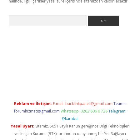
halinde, ilgili içerikler yasal süre içerisinde sitemizden kaldırılacaktır.
Arama
asino
Reklam ve İletişim:
E-mail:
backlinkpaneli@gmail.com
Teams:
forumhizmeti@gmail.com
Whatsapp: 0262 606 0 726
Telegram:
@karabul
Yasal Uyarı:
Sitemiz, 5651 Sayılı Kanun gereğince Bilgi Teknolojileri
ve İletişim Kurumu (BTK) tarafından onaylanmış bir Yer Sağlayıcı