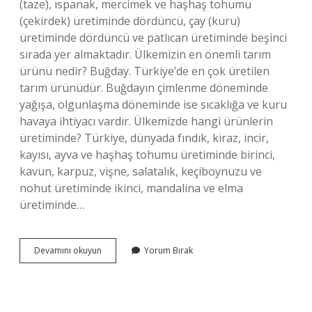
(taze), ıspanak, mercimek ve haşhaş tohumu
(çekirdek) üretiminde dördüncü, çay (kuru)
üretiminde dördüncü ve patlıcan üretiminde beşinci
sırada yer almaktadır. Ülkemizin en önemli tarım
ürünü nedir? Buğday. Türkiye’de en çok üretilen
tarım ürünüdür. Buğdayın çimlenme döneminde
yağışa, olgunlaşma döneminde ise sıcaklığa ve kuru
havaya ihtiyacı vardır. Ülkemizde hangi ürünlerin
üretiminde? Türkiye, dünyada fındık, kiraz, incir,
kayısı, ayva ve haşhaş tohumu üretiminde birinci,
kavun, karpuz, vişne, salatalık, keçiboynuzu ve
nohut üretiminde ikinci, mandalina ve elma
üretiminde…
Türkiyenin
Devamını okuyun
Yorum Bırak
Tarım
Ürünleri
Nelerdir