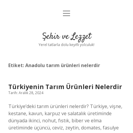
menüyü
Anasayfa
aç
Gizlilik Politikası
Şehir ve Lezzet
Yasal Uyarı
Yerel tatlarla dolu keyifli yolculuk!
Hakkımızda
Etiket:
Anadolu tarım ürünleri nelerdir
Türkiyenin Tarım Ürünleri Nelerdir
Tarih: Aralık 28, 2024
Türkiye’deki tarım ürünleri nelerdir? Türkiye, vişne,
kestane, kavun, karpuz ve salatalık üretiminde
dünyada ikinci, nohut, fıstık, biber ve elma
üretiminde üçüncü, ceviz, zeytin, domates, fasulye