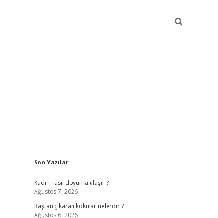
Sidebar
Son Yazılar
piabellacasino
Kadın nasıl doyuma ulaşır ?
Ağustos 7, 2026
Baştan çıkaran kokular nelerdir ?
Ağustos 6, 2026