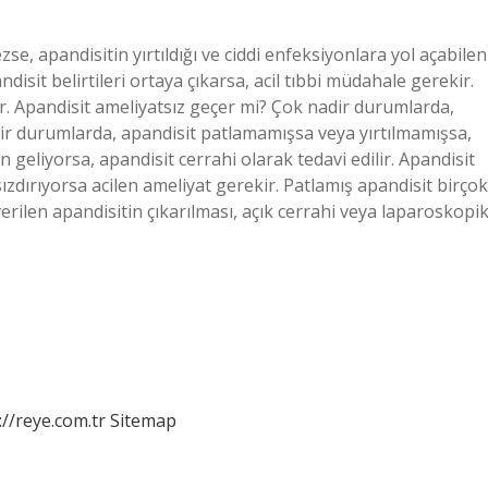
e, apandisitin yırtıldığı ve ciddi enfeksiyonlara yol açabilen
disit belirtileri ortaya çıkarsa, acil tıbbi müdahale gerekir.
ır. Apandisit ameliyatsız geçer mi? Çok nadir durumlarda,
adir durumlarda, apandisit patlamamışsa veya yırtılmamışsa,
in geliyorsa, apandisit cerrahi olarak tedavi edilir. Apandisit
ızdırıyorsa acilen ameliyat gerekir. Patlamış apandisit birçok
erilen apandisitin çıkarılması, açık cerrahi veya laparoskopi
://reye.com.tr
Sitemap