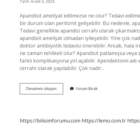
Tarih: Aralık 6, 2024
Apandisit ameliyat edilmezse ne olur? Tedavi edilmezs
bir durum olan peritonit gelişebilir. Bu nedenle, apan
Tedavi genellikle apandisi cerrahi olarak çıkarmakt
apandisit ameliyat olmadan iyileşebilir. Yine çok n
doktor antibiyotik tedavisi önerebilir. Ancak, hala ir
ne zaman tehlikeli olur? Apandisit patlamışsa veya s
farklı komplikasyona yol açabilir. Apendektomi adı v
cerrahi olarak yapılabilir. Çok nadir…
Apandisit
Devamını okuyun
Yorum Bırak
Ameliyatı
Olmazsan
Ne
Olur
https://bilisimforumu.com
https://lemo.com.tr
https