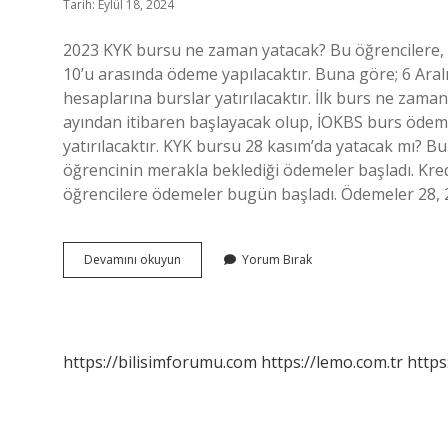
Tarih: Eylül 18, 2024
2023 KYK bursu ne zaman yatacak? Bu öğrencilere, T
10’u arasında ödeme yapılacaktır. Buna göre; 6 Ara
hesaplarına burslar yatırılacaktır. İlk burs ne za
ayından itibaren başlayacak olup, İOKBS burs ödemel
yatırılacaktır. KYK bursu 28 kasım’da yatacak mı? B
öğrencinin merakla beklediği ödemeler başladı. Kre
öğrencilere ödemeler bugün başladı. Ödemeler 28, 2
2023
Devamını okuyun
Yorum Bırak
Kyk
Burs
Parası
Ne
Zaman
https://bilisimforumu.com
https://lemo.com.tr
https
Yatacak