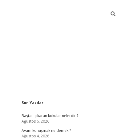
Sidebar
Son Yazılar
piabellacasino
Baştan çıkaran kokular nelerdir ?
Ağustos 6, 2026
Avam konuşmak ne demek ?
Ağustos 4, 2026