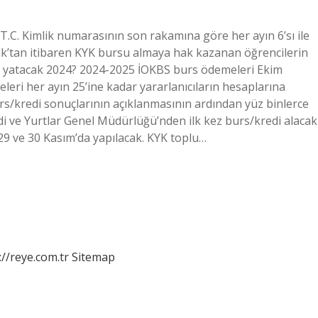
.C. Kimlik numarasının son rakamına göre her ayın 6’sı ile
lık’tan itibaren KYK bursu almaya hak kazanan öğrencilerin
man yatacak 2024? 2024-2025 İOKBS burs ödemeleri Ekim
eri her ayın 25’ine kadar yararlanıcıların hesaplarına
urs/kredi sonuçlarının açıklanmasının ardından yüz binlerce
di ve Yurtlar Genel Müdürlüğü’nden ilk kez burs/kredi alacak
9 ve 30 Kasım’da yapılacak. KYK toplu…
://reye.com.tr
Sitemap