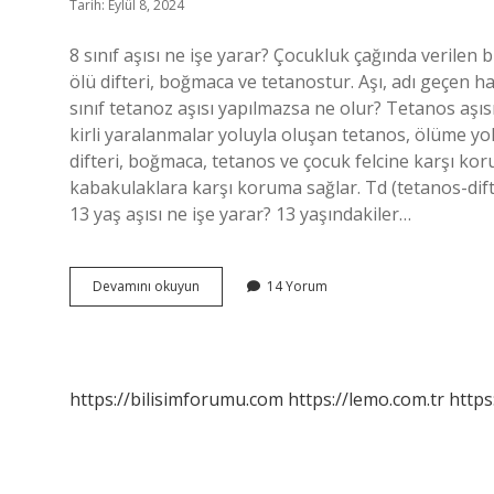
Tarih: Eylül 8, 2024
8 sınıf aşısı ne işe yarar? Çocukluk çağında verilen 
ölü difteri, boğmaca ve tetanostur. Aşı, adı geçen has
sınıf tetanoz aşısı yapılmazsa ne olur? Tetanos aşı
kirli yaralanmalar yoluyla oluşan tetanos, ölüme yol
difteri, boğmaca, tetanos ve çocuk felcine karşı ko
kabakulaklara karşı koruma sağlar. Td (tetanos-difteri
13 yaş aşısı ne işe yarar? 13 yaşındakiler…
8
Devamını okuyun
14 Yorum
Ci
Sınıfta
Vurulan
Aşı
Ne
https://bilisimforumu.com
https://lemo.com.tr
https
Işe
Yarar