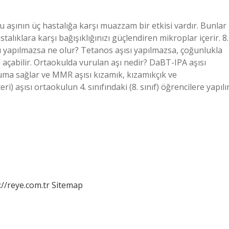
bu aşının üç hastalığa karşı muazzam bir etkisi vardır. Bunlar
talıklara karşı bağışıklığınızı güçlendiren mikroplar içerir. 8.
sı yapılmazsa ne olur? Tetanos aşısı yapılmazsa, çoğunlukla
 açabilir. Ortaokulda vurulan aşı nedir? DaBT-IPA aşısı
ruma sağlar ve MMR aşısı kızamık, kızamıkçık ve
) aşısı ortaokulun 4. sınıfındaki (8. sınıf) öğrencilere yapılır
://reye.com.tr
Sitemap