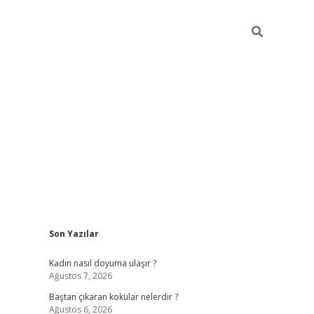
Sidebar
Son Yazılar
piabellacasino
Kadın nasıl doyuma ulaşır ?
Ağustos 7, 2026
Baştan çıkaran kokular nelerdir ?
Ağustos 6, 2026