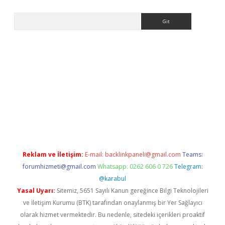
Arama
piabellacasino
Reklam ve İletişim:
E-mail:
backlinkpaneli@gmail.com
Teams:
forumhizmeti@gmail.com
Whatsapp: 0262 606 0 726
Telegram:
@karabul
Yasal Uyarı:
Sitemiz, 5651 Sayılı Kanun gereğince Bilgi Teknolojileri
ve İletişim Kurumu (BTK) tarafından onaylanmış bir Yer Sağlayıcı
olarak hizmet vermektedir. Bu nedenle, sitedeki içerikleri proaktif