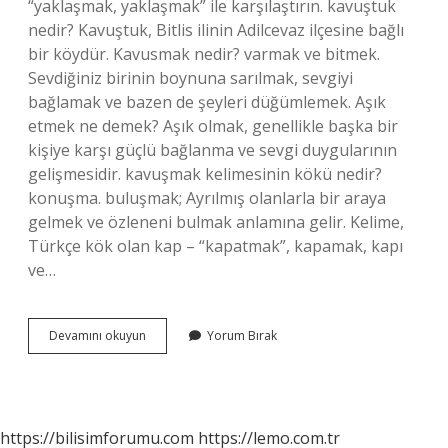
“yaklaşmak, yaklaşmak” ile karşılaştırın. kavuştuk
nedir? Kavuştuk, Bitlis ilinin Adilcevaz ilçesine bağlı
bir köydür. Kavusmak nedir? varmak ve bitmek.
Sevdiğiniz birinin boynuna sarılmak, sevgiyi
bağlamak ve bazen de şeyleri düğümlemek. Aşık
etmek ne demek? Aşık olmak, genellikle başka bir
kişiye karşı güçlü bağlanma ve sevgi duygularının
gelişmesidir. kavuşmak kelimesinin kökü nedir?
konuşma. buluşmak; Ayrılmış olanlarla bir araya
gelmek ve özleneni bulmak anlamına gelir. Kelime,
Türkçe kök olan kap – “kapatmak”, kapamak, kapı
ve…
Kavuşma
Devamını okuyun
Yorum Bırak
Temalı
Ne
Demek
https://bilisimforumu.com
https://lemo.com.tr