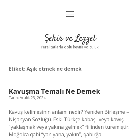
menüyü
Anasayfa
aç
Gizlilik Politikası
Şehir ve Lezzet
Yasal Uyarı
Yerel tatlarla dolu keyifli yolculuk!
Hakkımızda
Etiket:
Aşık etmek ne demek
Kavuşma Temalı Ne Demek
Tarih: Aralık 23, 2024
Kavuş kelimesinin anlamı nedir? Yeniden Birleşme –
Nişanyan Sözlüğü. Eski Türkçe kabaş- veya kawış-
“yaklaşmak veya yakına gelmek” fiilinden türemiştir.
Moğolca qabi “yan yana, yakın”, qabirğa –