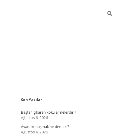
Sidebar
Son Yazılar
piabellacasino
Baştan çıkaran kokular nelerdir ?
Ağustos 6, 2026
Avam konuşmak ne demek ?
Ağustos 4, 2026