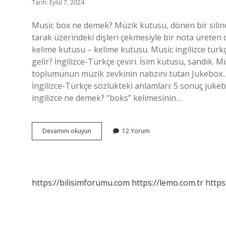
Tarih: Eylül 7, 2024
Music box ne demek? Müzik kutusu, dönen bir silindir
tarak üzerindeki dişleri çekmesiyle bir nota üreten o
kelime kutusu – kelime kutusu. Music ingilizce tür
gelir? İngilizce-Türkçe çeviri. İsim kutusu, sandık.
toplumunun müzik zevkinin nabzını tutan Jukebox…
İngilizce-Türkçe sözlükteki anlamları: 5 sonuç jukebox
ingilizce ne demek? “boks” kelimesinin…
Music
Devamını okuyun
12 Yorum
Box
Ne
Demek
Ingilizce
https://bilisimforumu.com
https://lemo.com.tr
https