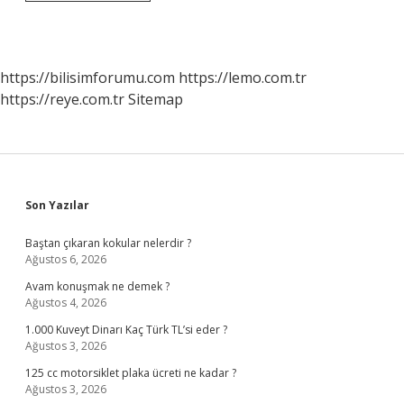
Bağışı
Nereye
Yapılır
https://bilisimforumu.com
https://lemo.com.tr
https://reye.com.tr
Sitemap
Sidebar
Son Yazılar
Baştan çıkaran kokular nelerdir ?
Ağustos 6, 2026
Avam konuşmak ne demek ?
Ağustos 4, 2026
1.000 Kuveyt Dinarı Kaç Türk TL’si eder ?
Ağustos 3, 2026
125 cc motorsiklet plaka ücreti ne kadar ?
Ağustos 3, 2026