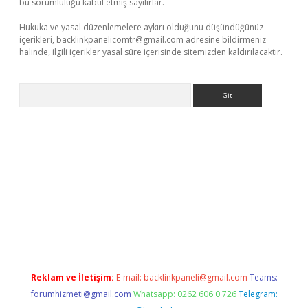
bu sorumluluğu kabul etmiş sayılırlar.
Hukuka ve yasal düzenlemelere aykırı olduğunu düşündüğünüz
içerikleri,
backlinkpanelicomtr@gmail.com
adresine bildirmeniz
halinde, ilgili içerikler yasal süre içerisinde sitemizden kaldırılacaktır.
Arama
casino
Reklam ve İletişim:
E-mail:
backlinkpaneli@gmail.com
Teams:
forumhizmeti@gmail.com
Whatsapp: 0262 606 0 726
Telegram: