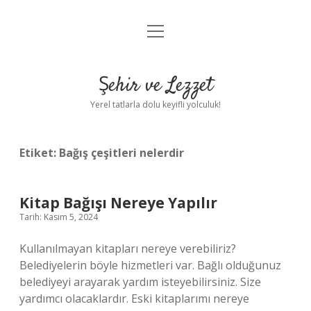
menüyü
Anasayfa
aç
Gizlilik Politikası
Şehir ve Lezzet
Yasal Uyarı
Yerel tatlarla dolu keyifli yolculuk!
Hakkımızda
Etiket:
Bağış çeşitleri nelerdir
Kitap Bağışı Nereye Yapılır
Tarih: Kasım 5, 2024
Kullanılmayan kitapları nereye verebiliriz?
Belediyelerin böyle hizmetleri var. Bağlı olduğunuz
belediyeyi arayarak yardım isteyebilirsiniz. Size
yardımcı olacaklardır. Eski kitaplarımı nereye