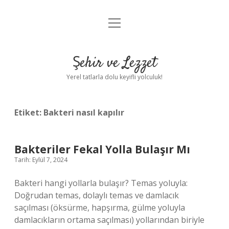
menüyü
Anasayfa
aç
Gizlilik Politikası
Şehir ve Lezzet
Yasal Uyarı
Yerel tatlarla dolu keyifli yolculuk!
Hakkımızda
Etiket:
Bakteri nasıl kapılır
Bakteriler Fekal Yolla Bulaşır Mı
Tarih: Eylül 7, 2024
Bakteri hangi yollarla bulaşır? Temas yoluyla:
Doğrudan temas, dolaylı temas ve damlacık
saçılması (öksürme, hapşırma, gülme yoluyla
damlacıkların ortama saçılması) yollarından biriyle