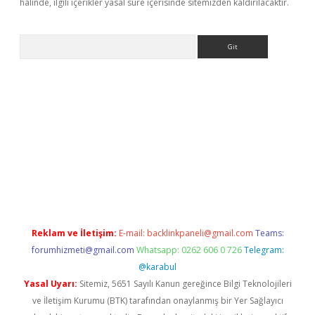
halinde, ilgili içerikler yasal süre içerisinde sitemizden kaldırılacaktır.
Arama
asino
Reklam ve İletişim:
E-mail:
backlinkpaneli@gmail.com
Teams:
forumhizmeti@gmail.com
Whatsapp: 0262 606 0 726
Telegram:
@karabul
Yasal Uyarı:
Sitemiz, 5651 Sayılı Kanun gereğince Bilgi Teknolojileri
ve İletişim Kurumu (BTK) tarafından onaylanmış bir Yer Sağlayıcı