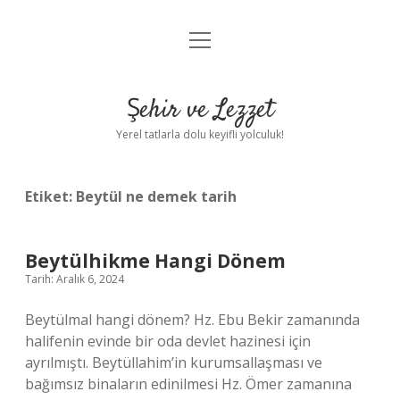
menüyü
Anasayfa
aç
Gizlilik Politikası
Şehir ve Lezzet
Yasal Uyarı
Yerel tatlarla dolu keyifli yolculuk!
Hakkımızda
Etiket:
Beytül ne demek tarih
Beytülhikme Hangi Dönem
Tarih: Aralık 6, 2024
Beytülmal hangi dönem? Hz. Ebu Bekir zamanında
halifenin evinde bir oda devlet hazinesi için
ayrılmıştı. Beytüllahim’in kurumsallaşması ve
bağımsız binaların edinilmesi Hz. Ömer zamanına