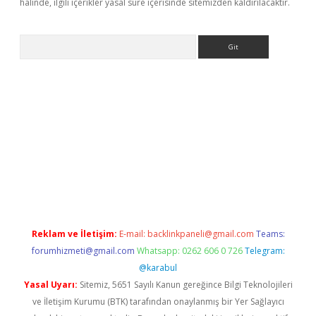
halinde, ilgili içerikler yasal süre içerisinde sitemizden kaldırılacaktır.
Arama
casino
Reklam ve İletişim:
E-mail:
backlinkpaneli@gmail.com
Teams:
forumhizmeti@gmail.com
Whatsapp: 0262 606 0 726
Telegram:
@karabul
Yasal Uyarı:
Sitemiz, 5651 Sayılı Kanun gereğince Bilgi Teknolojileri
ve İletişim Kurumu (BTK) tarafından onaylanmış bir Yer Sağlayıcı