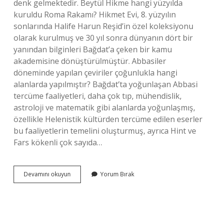
denk gelmektedir. Beytül Hikme hangi yüzyılda
kuruldu Roma Rakamı? Hikmet Evi, 8. yüzyılın
sonlarında Halife Harun Reşid’in özel koleksiyonu
olarak kurulmuş ve 30 yıl sonra dünyanın dört bir
yanından bilginleri Bağdat’a çeken bir kamu
akademisine dönüştürülmüştür. Abbasiler
döneminde yapılan çeviriler çoğunlukla hangi
alanlarda yapılmıştır? Bağdat’ta yoğunlaşan Abbasi
tercüme faaliyetleri, daha çok tıp, mühendislik,
astroloji ve matematik gibi alanlarda yoğunlaşmış,
özellikle Helenistik kültürden tercüme edilen eserler
bu faaliyetlerin temelini oluşturmuş, ayrıca Hint ve
Fars kökenli çok sayıda…
Beytülhikme
Devamını okuyun
Yorum Bırak
Hangi
Dönem