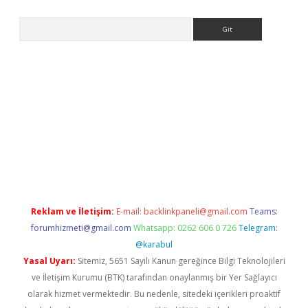
Arama
asino
Reklam ve İletişim:
E-mail:
backlinkpaneli@gmail.com
Teams:
forumhizmeti@gmail.com
Whatsapp: 0262 606 0 726
Telegram:
@karabul
Yasal Uyarı:
Sitemiz, 5651 Sayılı Kanun gereğince Bilgi Teknolojileri
ve İletişim Kurumu (BTK) tarafından onaylanmış bir Yer Sağlayıcı
olarak hizmet vermektedir. Bu nedenle, sitedeki içerikleri proaktif