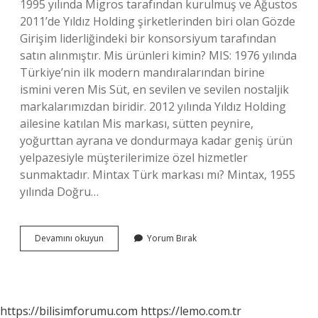
1995 yılında Migros tarafından kurulmuş ve Ağustos
2011’de Yıldız Holding şirketlerinden biri olan Gözde
Girişim liderliğindeki bir konsorsiyum tarafından
satın alınmıştır. Mis ürünleri kimin? MIS: 1976 yılında
Türkiye’nin ilk modern mandıralarından birine
ismini veren Mis Süt, en sevilen ve sevilen nostaljik
markalarımızdan biridir. 2012 yılında Yıldız Holding
ailesine katılan Mis markası, sütten peynire,
yoğurttan ayrana ve dondurmaya kadar geniş ürün
yelpazesiyle müşterilerimize özel hizmetler
sunmaktadır. Mintax Türk markası mı? Mintax, 1955
yılında Doğru…
Amigo
Devamını okuyun
Yorum Bırak
Hangi
Marketin
Ürünü
https://bilisimforumu.com
https://lemo.com.tr