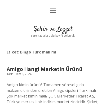
menüyü
Anasayfa
aç
Gizlilik Politikası
Şehir ve Lezzet
Yasal Uyarı
Yerel tatlarla dolu keyifli yolculuk!
Hakkımızda
Etiket:
Bingo Türk malı mı
Amigo Hangi Marketin Ürünü
Tarih: Ekim 8, 2024
Amigo kimin ürünü? Tamamen yöresel gıda
malzemelerinden üretilen Amigo cipsleri Türk malı.
Şok market kimin malı? ŞOK Marketler Ticaret A.Ş,
Türkiye merkezli bir indirim market zinciridir. Şirket,