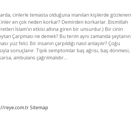
arda, cinlerle temasta olduğuna inanılan kişilerde gözlenen
. Cinler en çok neden korkar? Demirden korkarlar. Bismillah
etleri İslam’ın etkisi altına giren bir unsurdur.) Bir cinin
 Şeytan Çarpması ne demek? Bu terim aynı zamanda şeytanın
sı: yüz felci. Bir insanın çarpıldığı nasıl anlaşılır? Çoğu
sıyla sonuçlanır. Tipik semptomlar baş ağrısı, baş dönmesi,
karsa, ambulans çağrılmalıdır.…
://reye.com.tr
Sitemap