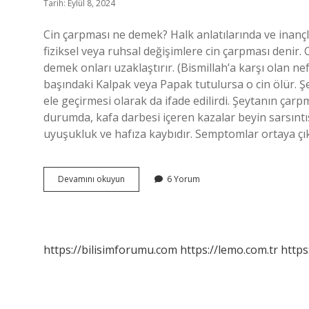
Tarih: Eylül 8, 2024
Cin çarpması ne demek? Halk anlatılarında ve inançl
fiziksel veya ruhsal değişimlere cin çarpması denir
demek onları uzaklaştırır. (Bismillah’a karşı olan nefr
başındaki Kalpak veya Papak tutulursa o cin ölür.
ele geçirmesi olarak da ifade edilirdi. Şeytanın çarpma
durumda, kafa darbesi içeren kazalar beyin sarsıntı
uyuşukluk ve hafıza kaybıdır. Semptomlar ortaya çı
Cin
Devamını okuyun
6 Yorum
Çarpmış
Gibi
Olmak
Ne
Demek
https://bilisimforumu.com
https://lemo.com.tr
https