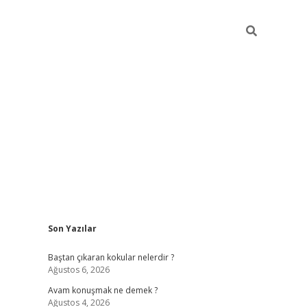
Sidebar
Son Yazılar
piabellacasino
Baştan çıkaran kokular nelerdir ?
Ağustos 6, 2026
Avam konuşmak ne demek ?
Ağustos 4, 2026