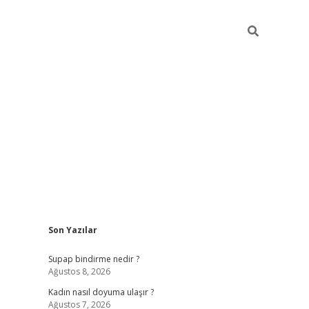
Sidebar
Son Yazılar
piabellacasino
Supap bindirme nedir ?
Ağustos 8, 2026
Kadın nasıl doyuma ulaşır ?
Ağustos 7, 2026