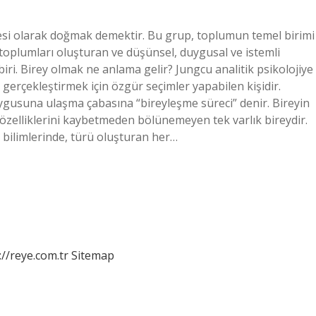
esi olarak doğmak demektir. Bu grup, toplumun temel birimi
y, toplumları oluşturan ve düşünsel, duygusal ve istemli
biri. Birey olmak ne anlama gelir? Jungcu analitik psikolojiye
i gerçekleştirmek için özgür seçimler yapabilen kişidir.
ygusuna ulaşma çabasına “bireyleşme süreci” denir. Bireyin
özelliklerini kaybetmeden bölünemeyen tek varlık bireydir.
 bilimlerinde, türü oluşturan her…
://reye.com.tr
Sitemap