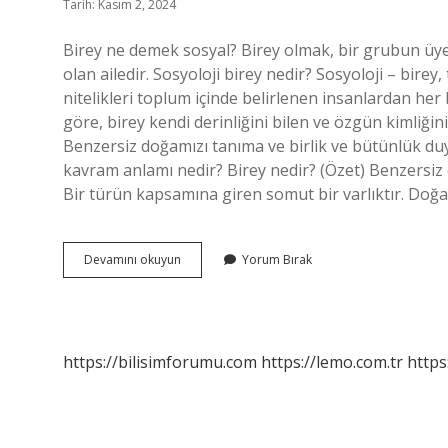
Tarih: Kasım 2, 2024
Birey ne demek sosyal? Birey olmak, bir grubun üy
olan ailedir. Sosyoloji birey nedir? Sosyoloji – bire
nitelikleri toplum içinde belirlenen insanlardan her 
göre, birey kendi derinliğini bilen ve özgün kimliğin
Benzersiz doğamızı tanıma ve birlik ve bütünlük du
kavram anlamı nedir? Birey nedir? (Özet) Benzersiz 
Bir türün kapsamına giren somut bir varlıktır. Doğa
Sosyal
Devamını okuyun
Yorum Bırak
Birey
Ne
Demektir
https://bilisimforumu.com
https://lemo.com.tr
https