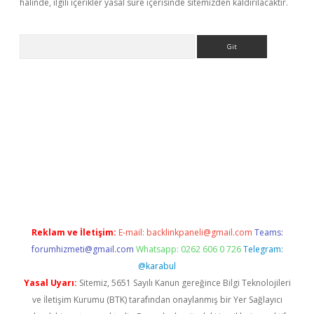
halinde, ilgili içerikler yasal süre içerisinde sitemizden kaldırılacaktır.
Arama
casino
Reklam ve İletişim:
E-mail:
backlinkpaneli@gmail.com
Teams:
forumhizmeti@gmail.com
Whatsapp: 0262 606 0 726
Telegram:
@karabul
Yasal Uyarı:
Sitemiz, 5651 Sayılı Kanun gereğince Bilgi Teknolojileri
ve İletişim Kurumu (BTK) tarafından onaylanmış bir Yer Sağlayıcı