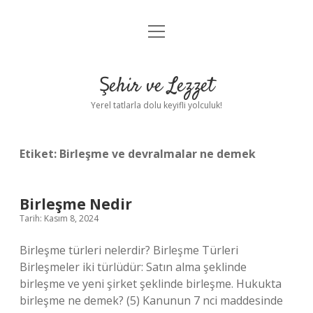
menüyü
Anasayfa
aç
Gizlilik Politikası
Şehir ve Lezzet
Yasal Uyarı
Yerel tatlarla dolu keyifli yolculuk!
Hakkımızda
Etiket:
Birleşme ve devralmalar ne demek
Birleşme Nedir
Tarih: Kasım 8, 2024
Birleşme türleri nelerdir? Birleşme Türleri
Birleşmeler iki türlüdür: Satın alma şeklinde
birleşme ve yeni şirket şeklinde birleşme. Hukukta
birleşme ne demek? (5) Kanunun 7 nci maddesinde