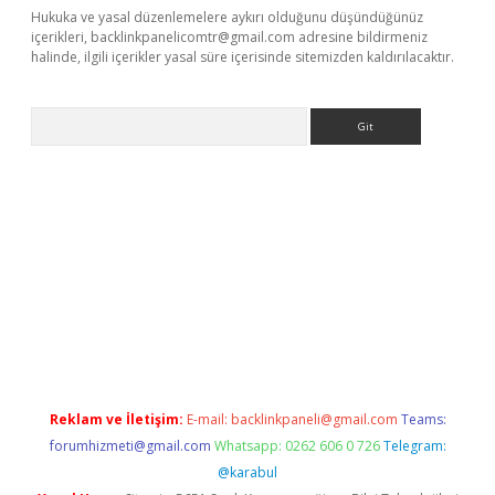
Hukuka ve yasal düzenlemelere aykırı olduğunu düşündüğünüz
içerikleri,
backlinkpanelicomtr@gmail.com
adresine bildirmeniz
halinde, ilgili içerikler yasal süre içerisinde sitemizden kaldırılacaktır.
Arama
asino
Reklam ve İletişim:
E-mail:
backlinkpaneli@gmail.com
Teams:
forumhizmeti@gmail.com
Whatsapp: 0262 606 0 726
Telegram:
@karabul