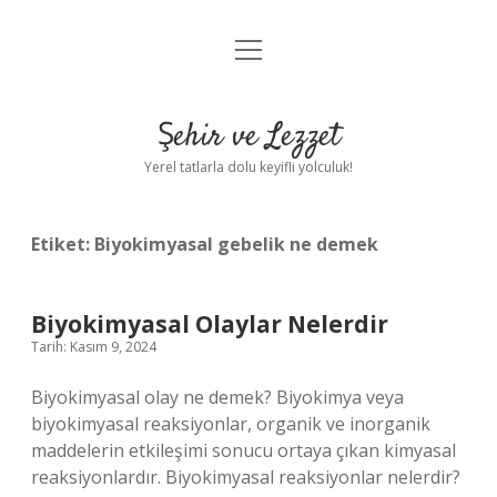
menüyü
Anasayfa
aç
Gizlilik Politikası
Şehir ve Lezzet
Yasal Uyarı
Yerel tatlarla dolu keyifli yolculuk!
Hakkımızda
Etiket:
Biyokimyasal gebelik ne demek
Biyokimyasal Olaylar Nelerdir
Tarih: Kasım 9, 2024
Biyokimyasal olay ne demek? Biyokimya veya
biyokimyasal reaksiyonlar, organik ve inorganik
maddelerin etkileşimi sonucu ortaya çıkan kimyasal
reaksiyonlardır. Biyokimyasal reaksiyonlar nelerdir?