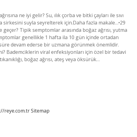
sına ne iyi gelir? Su, ılık çorba ve bitki çayları ile sıvı
ma sirkesini suyla seyrelterek için.Daha fazla makale…•29
 geçer? Tipik semptomlar arasında boğaz ağrısı, yutma
ptomlar genellikle 1 hafta ila 10 gün içinde ortadan
n süre devam ederse bir uzmana görünmek önemlidir.
? Bademciklerin viral enfeksiyonları için özel bir tedavi
 tıkanıklığı, boğaz ağrısı, ateş veya öksürük…
://reye.com.tr
Sitemap