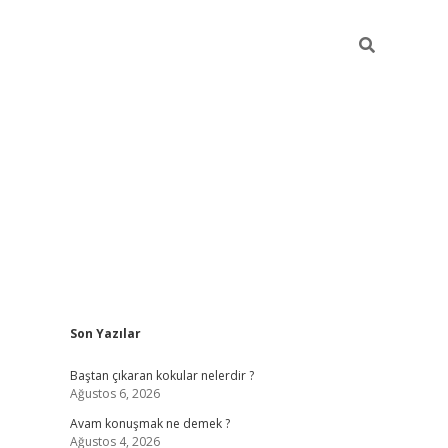
Sidebar
Son Yazılar
piabellacasino
Baştan çıkaran kokular nelerdir ?
Ağustos 6, 2026
Avam konuşmak ne demek ?
Ağustos 4, 2026