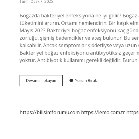
Tarih: Ocak 7, 2025
Boğazda bakteriyel enfeksiyona ne iyi gelir? Boğaz ağrı
tüketimini artırın. Ortamı nemlendirin. Bir kaşık el
Mayıs 2023 Bakteriyel boğaz enfeksiyonu kaç günde
zorluğu, şişmiş bademcikler ve ateş bulunur. Bu sem
kalkabilir. Ancak semptomlar şiddetliyse veya uzu
Bakteriyel boğaz enfeksiyonu antibiyotiksiz geçer mi
yoktur. Antibiyotik kullanımı gerekli değildir. Burun
Bakteriyel
Devamını okuyun
Yorum Bırak
Boğaz
Enfeksiyonu
Nasıl
Geçer
https://bilisimforumu.com
https://lemo.com.tr
https