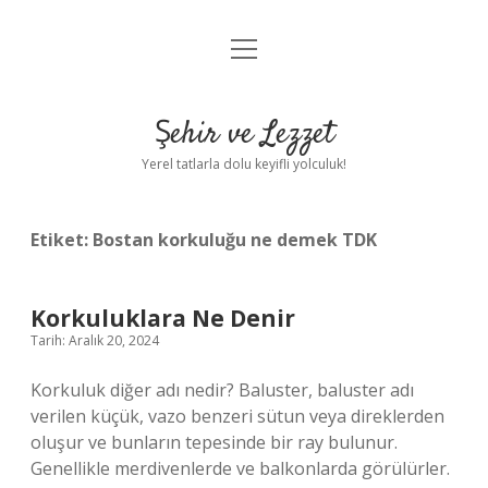
menüyü
Anasayfa
aç
Gizlilik Politikası
Şehir ve Lezzet
Yasal Uyarı
Yerel tatlarla dolu keyifli yolculuk!
Hakkımızda
Etiket:
Bostan korkuluğu ne demek TDK
Korkuluklara Ne Denir
Tarih: Aralık 20, 2024
Korkuluk diğer adı nedir? Baluster, baluster adı
verilen küçük, vazo benzeri sütun veya direklerden
oluşur ve bunların tepesinde bir ray bulunur.
Genellikle merdivenlerde ve balkonlarda görülürler.