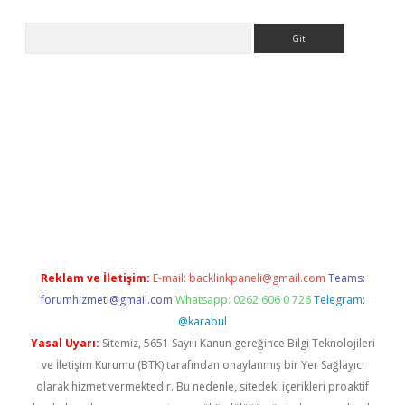
Arama
casino
Reklam ve İletişim:
E-mail:
backlinkpaneli@gmail.com
Teams:
forumhizmeti@gmail.com
Whatsapp: 0262 606 0 726
Telegram:
@karabul
Yasal Uyarı:
Sitemiz, 5651 Sayılı Kanun gereğince Bilgi Teknolojileri
ve İletişim Kurumu (BTK) tarafından onaylanmış bir Yer Sağlayıcı
olarak hizmet vermektedir. Bu nedenle, sitedeki içerikleri proaktif