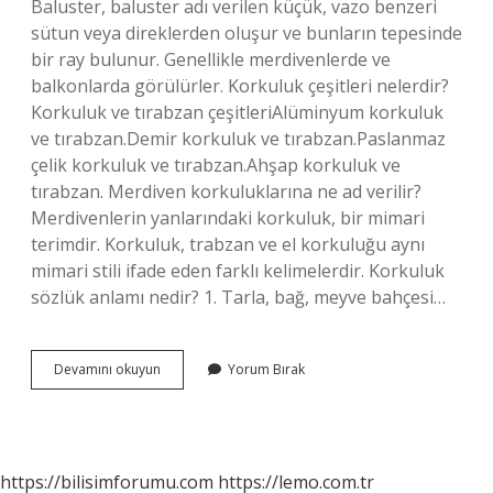
Baluster, baluster adı verilen küçük, vazo benzeri
sütun veya direklerden oluşur ve bunların tepesinde
bir ray bulunur. Genellikle merdivenlerde ve
balkonlarda görülürler. Korkuluk çeşitleri nelerdir?
Korkuluk ve tırabzan çeşitleriAlüminyum korkuluk
ve tırabzan.Demir korkuluk ve tırabzan.Paslanmaz
çelik korkuluk ve tırabzan.Ahşap korkuluk ve
tırabzan. Merdiven korkuluklarına ne ad verilir?
Merdivenlerin yanlarındaki korkuluk, bir mimari
terimdir. Korkuluk, trabzan ve el korkuluğu aynı
mimari stili ifade eden farklı kelimelerdir. Korkuluk
sözlük anlamı nedir? 1. Tarla, bağ, meyve bahçesi…
Korkuluklara
Devamını okuyun
Yorum Bırak
Ne
Denir
https://bilisimforumu.com
https://lemo.com.tr