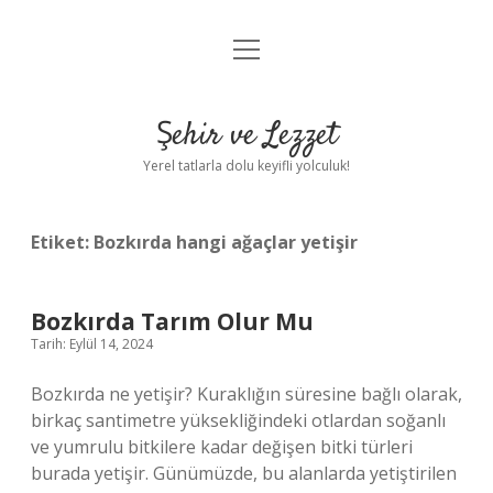
menüyü
Anasayfa
aç
Gizlilik Politikası
Şehir ve Lezzet
Yasal Uyarı
Yerel tatlarla dolu keyifli yolculuk!
Hakkımızda
Etiket:
Bozkırda hangi ağaçlar yetişir
Bozkırda Tarım Olur Mu
Tarih: Eylül 14, 2024
Bozkırda ne yetişir? Kuraklığın süresine bağlı olarak,
birkaç santimetre yüksekliğindeki otlardan soğanlı
ve yumrulu bitkilere kadar değişen bitki türleri
burada yetişir. Günümüzde, bu alanlarda yetiştirilen