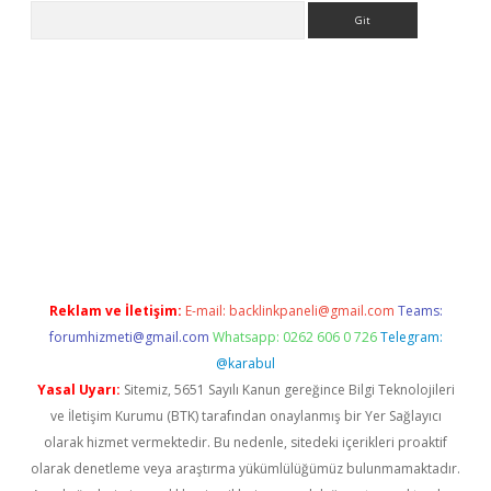
Arama
asino
Reklam ve İletişim:
E-mail:
backlinkpaneli@gmail.com
Teams:
forumhizmeti@gmail.com
Whatsapp: 0262 606 0 726
Telegram:
@karabul
Yasal Uyarı:
Sitemiz, 5651 Sayılı Kanun gereğince Bilgi Teknolojileri
ve İletişim Kurumu (BTK) tarafından onaylanmış bir Yer Sağlayıcı
olarak hizmet vermektedir. Bu nedenle, sitedeki içerikleri proaktif
olarak denetleme veya araştırma yükümlülüğümüz bulunmamaktadır.