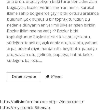
ana ürün, orada yetişen bitki türünden adını alan
buğdaydır. Bozkır verimli mi? Yarı nemli, karasal
iklime sahip bölgelerde çayır bitki örtüsü arasında
bulunur. Çok humuslu bir toprak türüdür. Bu
nedenle dünyanın en verimli ülkelerinden biridir.
Bozkır ikliminde ne yetişir? Bozkır bitki
topluluğunun başlıca türleri kısa ot, ayrık otu,
sütleğen, tepeli ot, açık deniz otu, kaz otu, yabani
arpa, püskül çayır, hardal otu, beşik otu, papatya
otu, yavsan otu, gelincik, papatya, hatmi, kekik,
sütleğen, bal özü,…
Bozkırda
Devamını okuyun
6 Yorum
Tarım
Olur
Mu
https://bilisimforumu.com
https://lemo.com.tr
https://reye.com.tr
Sitemap