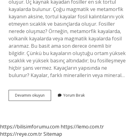
oluşur. Üç kaynak kayadan fosiller en sık tortul
kayalarda bulunur. Çoğu magmatik ve metamorfik
kayanın aksine, tortul kayalar fosil kalıntılarını yok
etmeyen sıcaklık ve basınçlarda oluşur. Fosiller
nerede oluşmaz? Örneğin, metamorfik kayalarda,
volkanik kayalarda veya magmatik kayalarda fosil
aranmaz. Bu basit ama son derece önemli bir
bilgidir. Çünkü bu kayaların oluştuğu ortam yüksek
sıcaklık ve yüksek basınç altındadır; bu fosilleşmeye
hiçbir şans vermez. Kayaçların yapısında ne
bulunur? Kayalar, farklı minerallerin veya mineral…
Kayaçlarda
Devamını okuyun
Yorum Bırak
Fosil
Bulunur
Mu
https://bilisimforumu.com
https://lemo.com.tr
https://reye.com.tr
Sitemap