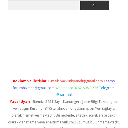
Arama
asino
Reklam ve İletişim:
E-mail:
backlinkpaneli@gmail.com
Teams:
forumhizmeti@gmail.com
Whatsapp: 0262 606 0 726
Telegram:
@karabul
Yasal Uyarı:
Sitemiz, 5651 Sayılı Kanun gereğince Bilgi Teknolojileri
ve İletişim Kurumu (BTK) tarafından onaylanmış bir Yer Sağlayıcı
olarak hizmet vermektedir. Bu nedenle, sitedeki içerikleri proaktif
olarak denetleme veya araştırma yükümlülüğümüz bulunmamaktadır.