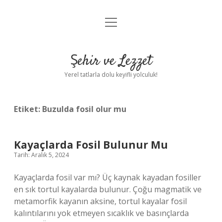
menüyü
Anasayfa
aç
Gizlilik Politikası
Şehir ve Lezzet
Yasal Uyarı
Yerel tatlarla dolu keyifli yolculuk!
Hakkımızda
Etiket:
Buzulda fosil olur mu
Kayaçlarda Fosil Bulunur Mu
Tarih: Aralık 5, 2024
Kayaçlarda fosil var mı? Üç kaynak kayadan fosiller
en sık tortul kayalarda bulunur. Çoğu magmatik ve
metamorfik kayanın aksine, tortul kayalar fosil
kalıntılarını yok etmeyen sıcaklık ve basınçlarda