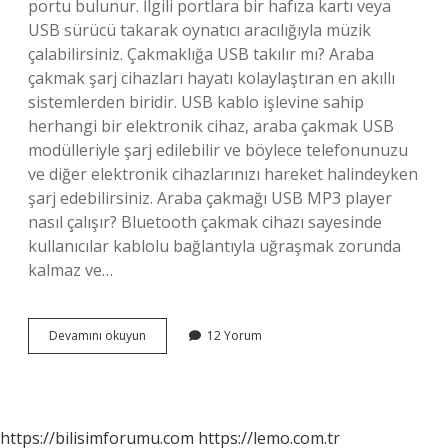
portu bulunur. İlgili portlara bir hafıza kartı veya
USB sürücü takarak oynatıcı aracılığıyla müzik
çalabilirsiniz. Çakmaklığa USB takılır mı? Araba
çakmak şarj cihazları hayatı kolaylaştıran en akıllı
sistemlerden biridir. USB kablo işlevine sahip
herhangi bir elektronik cihaz, araba çakmak USB
modülleriyle şarj edilebilir ve böylece telefonunuzu
ve diğer elektronik cihazlarınızı hareket halindeyken
şarj edebilirsiniz. Araba çakmağı USB MP3 player
nasıl çalışır? Bluetooth çakmak cihazı sayesinde
kullanıcılar kablolu bağlantıyla uğraşmak zorunda
kalmaz ve…
Çakmaklık
Devamını okuyun
12 Yorum
Usb
Müzik
Çalar
Mı
https://bilisimforumu.com
https://lemo.com.tr