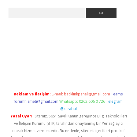
Arama
asino
Reklam ve İletişim:
E-mail:
backlinkpaneli@gmail.com
Teams:
forumhizmeti@gmail.com
Whatsapp: 0262 606 0 726
Telegram:
@karabul
Yasal Uyarı:
Sitemiz, 5651 Sayılı Kanun gereğince Bilgi Teknolojileri
ve İletişim Kurumu (BTK) tarafından onaylanmış bir Yer Sağlayıcı
olarak hizmet vermektedir. Bu nedenle, sitedeki içerikleri proaktif