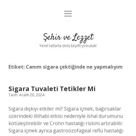
menüyü
Anasayfa
aç
Gizlilik Politikası
Şehir ve Lezzet
Yasal Uyarı
Yerel tatlarla dolu keyifli yolculuk!
Hakkımızda
Etiket:
Canım sigara çektiğinde ne yapmalıyım
Sigara Tuvaleti Tetikler Mi
Tarih: Aralık 20, 2024
Sigara dışkıyı etkiler mi? Sigara içmek, bağırsaklar
üzerindeki iltihabi etkisi nedeniyle ishal durumunu
kötüleştirebilir ve Crohn hastalığı riskini artırabilir.
Sigara içmek ayrıca gastroözofageal reflü hastalığı