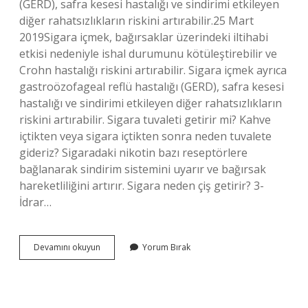
(GERD), safra kesesi hastalığı ve sindirimi etkileyen
diğer rahatsızlıkların riskini artırabilir.25 Mart
2019Sigara içmek, bağırsaklar üzerindeki iltihabi
etkisi nedeniyle ishal durumunu kötüleştirebilir ve
Crohn hastalığı riskini artırabilir. Sigara içmek ayrıca
gastroözofageal reflü hastalığı (GERD), safra kesesi
hastalığı ve sindirimi etkileyen diğer rahatsızlıkların
riskini artırabilir. Sigara tuvaleti getirir mi? Kahve
içtikten veya sigara içtikten sonra neden tuvalete
gideriz? Sigaradaki nikotin bazı reseptörlere
bağlanarak sindirim sistemini uyarır ve bağırsak
hareketliliğini artırır. Sigara neden çiş getirir? 3-
İdrar…
Sigara
Devamını okuyun
Yorum Bırak
Tuvaleti
Tetikler
Mi