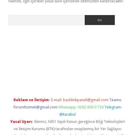
halinde, ilgili içerikler yasal süre içerisinde sitemizden kaldırılacaktır.
Arama
asino
Reklam ve İletişim:
E-mail:
backlinkpaneli@gmail.com
Teams:
forumhizmeti@gmail.com
Whatsapp: 0262 606 0 726
Telegram:
@karabul
Yasal Uyarı:
Sitemiz, 5651 Sayılı Kanun gereğince Bilgi Teknolojileri
ve İletişim Kurumu (BTK) tarafından onaylanmış bir Yer Sağlayıcı