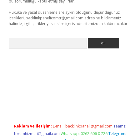
bu sorumluluğu kabul etmiş sayılırlar.
Hukuka ve yasal düzenlemelere aykırı olduğunu düşündüğünüz
içerikleri,
backlinkpanelicomtr@gmail.com
adresine bildirmeniz
halinde, ilgili içerikler yasal süre içerisinde sitemizden kaldırılacaktır.
Arama
asino
Reklam ve İletişim:
E-mail:
backlinkpaneli@gmail.com
Teams:
forumhizmeti@gmail.com
Whatsapp: 0262 606 0 726
Telegram: