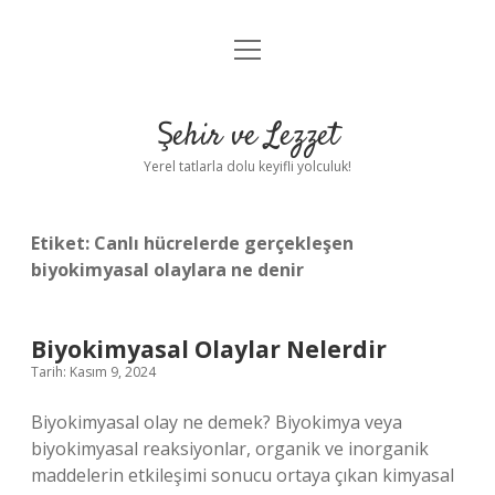
menüyü
Anasayfa
aç
Gizlilik Politikası
Şehir ve Lezzet
Yasal Uyarı
Yerel tatlarla dolu keyifli yolculuk!
Hakkımızda
Etiket:
Canlı hücrelerde gerçekleşen
biyokimyasal olaylara ne denir
Biyokimyasal Olaylar Nelerdir
Tarih: Kasım 9, 2024
Biyokimyasal olay ne demek? Biyokimya veya
biyokimyasal reaksiyonlar, organik ve inorganik
maddelerin etkileşimi sonucu ortaya çıkan kimyasal