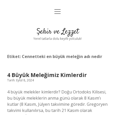
menüyü
Anasayfa
aç
Gizlilik Politikası
Şehir ve Lezzet
Yasal Uyarı
Yerel tatlarla dolu keyifli yolculuk!
Hakkımızda
Etiket:
Cennetteki en büyük meleğin adı nedir
4 Büyük Meleğimiz Kimlerdir
Tarih: Eylül 8, 2024
4 büyük melekler kimlerdir? Doğu Ortodoks Kilisesi,
bu büyük meleklerin anma günü olarak 8 Kasım’ı
kutlar (8 Kasım, Jülyen takvimine göredir. Gregoryen
takvimi kullanılırsa, bu tarih 21 Kasım olarak