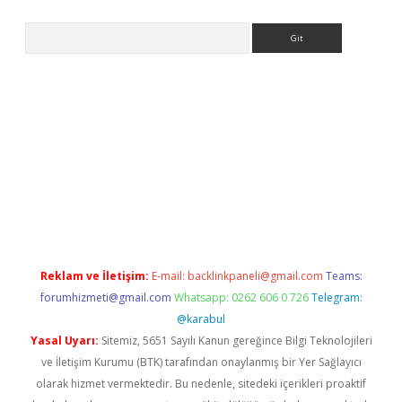
Arama
casino
Reklam ve İletişim:
E-mail:
backlinkpaneli@gmail.com
Teams:
forumhizmeti@gmail.com
Whatsapp: 0262 606 0 726
Telegram:
@karabul
Yasal Uyarı:
Sitemiz, 5651 Sayılı Kanun gereğince Bilgi Teknolojileri
ve İletişim Kurumu (BTK) tarafından onaylanmış bir Yer Sağlayıcı
olarak hizmet vermektedir. Bu nedenle, sitedeki içerikleri proaktif