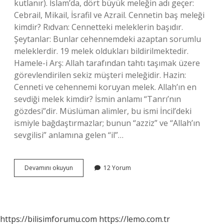
kutlanır). İslam’da, dört büyük meleğin adı geçer:
Cebrail, Mikail, İsrafil ve Azrail. Cennetin baş meleği
kimdir? Rıdvan: Cennetteki meleklerin başıdır.
Şeytanlar: Bunlar cehennemdeki azaptan sorumlu
meleklerdir. 19 melek oldukları bildirilmektedir.
Hamele-i Arş: Allah tarafından tahtı taşımak üzere
görevlendirilen sekiz müşteri meleğidir. Hazin:
Cenneti ve cehennemi koruyan melek. Allah’ın en
sevdiği melek kimdir? İsmin anlamı “Tanrı’nın
gözdesi”dir. Müslüman alimler, bu ismi İncil’deki
ismiyle bağdaştırmazlar; bunun “azziz” ve “Allah’ın
sevgilisi” anlamına gelen “il”…
4
Devamını okuyun
12 Yorum
Büyük
Meleğimiz
Kimlerdir
https://bilisimforumu.com
https://lemo.com.tr