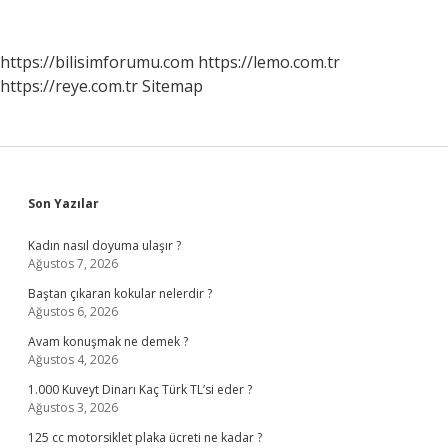
Ne
Yazıyor
https://bilisimforumu.com
https://lemo.com.tr
https://reye.com.tr
Sitemap
Sidebar
Son Yazılar
Kadın nasıl doyuma ulaşır ?
Ağustos 7, 2026
Baştan çıkaran kokular nelerdir ?
Ağustos 6, 2026
Avam konuşmak ne demek ?
Ağustos 4, 2026
1.000 Kuveyt Dinarı Kaç Türk TL’si eder ?
Ağustos 3, 2026
125 cc motorsiklet plaka ücreti ne kadar ?