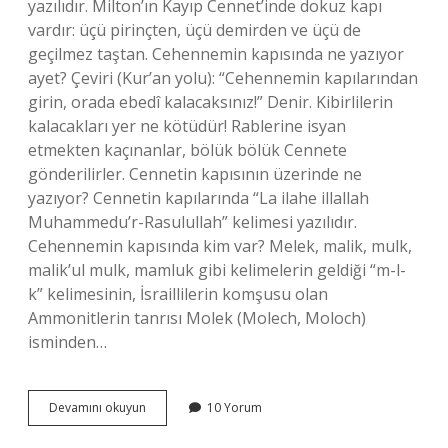
yazılıdır. Milton’ın Kayıp Cennet’inde dokuz kapı
vardır: üçü pirinçten, üçü demirden ve üçü de
geçilmez taştan. Cehennemin kapısında ne yazıyor
ayet? Çeviri (Kur’an yolu): “Cehennemin kapılarından
girin, orada ebedî kalacaksınız!” Denir. Kibirlilerin
kalacakları yer ne kötüdür! Rablerine isyan
etmekten kaçınanlar, bölük bölük Cennete
gönderilirler. Cennetin kapısının üzerinde ne
yazıyor? Cennetin kapılarında “La ilahe illallah
Muhammedu’r-Rasulullah” kelimesi yazılıdır.
Cehennemin kapısında kim var? Melek, malik, mulk,
malik’ul mulk, mamluk gibi kelimelerin geldiği “m-l-
k” kelimesinin, İsraillilerin komşusu olan
Ammonitlerin tanrısı Molek (Molech, Moloch)
isminden…
Cehennemin
Devamını okuyun
10 Yorum
Kapısının
Üzerinde