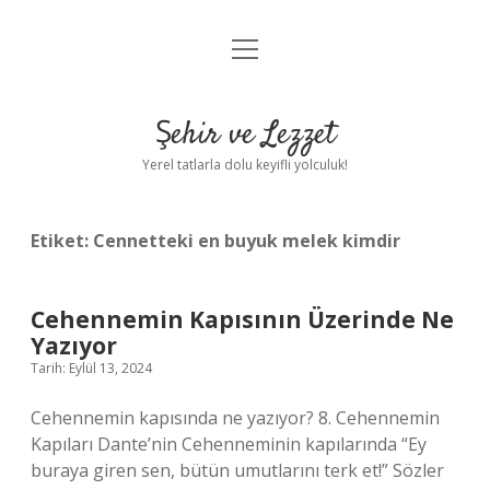
menüyü
Anasayfa
aç
Gizlilik Politikası
Şehir ve Lezzet
Yasal Uyarı
Yerel tatlarla dolu keyifli yolculuk!
Hakkımızda
Etiket:
Cennetteki en buyuk melek kimdir
Cehennemin Kapısının Üzerinde Ne
Yazıyor
Tarih: Eylül 13, 2024
Cehennemin kapısında ne yazıyor? 8. Cehennemin
Kapıları Dante’nin Cehenneminin kapılarında “Ey
buraya giren sen, bütün umutlarını terk et!” Sözler