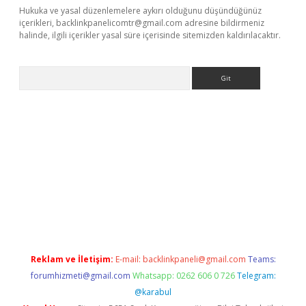
Hukuka ve yasal düzenlemelere aykırı olduğunu düşündüğünüz
içerikleri,
backlinkpanelicomtr@gmail.com
adresine bildirmeniz
halinde, ilgili içerikler yasal süre içerisinde sitemizden kaldırılacaktır.
Arama
asino
Reklam ve İletişim:
E-mail:
backlinkpaneli@gmail.com
Teams:
forumhizmeti@gmail.com
Whatsapp: 0262 606 0 726
Telegram:
@karabul