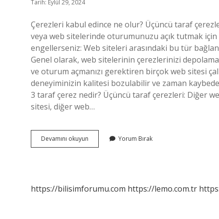
Tarih: Eylül 29, 2024
Çerezleri kabul edince ne olur? Üçüncü taraf çerezlerin
veya web sitelerinde oturumunuzu açık tutmak için et
engellerseniz: Web siteleri arasındaki bu tür bağlan
Genel olarak, web sitelerinin çerezlerinizi depolam
ve oturum açmanızı gerektiren birçok web sitesi çalı
deneyiminizin kalitesi bozulabilir ve zaman kaybedeb
3 taraf çerez nedir? Üçüncü taraf çerezleri: Diğer we
sitesi, diğer web…
Çerez
Devamını okuyun
Yorum Bırak
Almak
Ne
Demek
https://bilisimforumu.com
https://lemo.com.tr
https