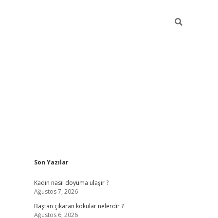
Sidebar
Son Yazılar
piabellacasino
Kadın nasıl doyuma ulaşır ?
Ağustos 7, 2026
Baştan çıkaran kokular nelerdir ?
Ağustos 6, 2026