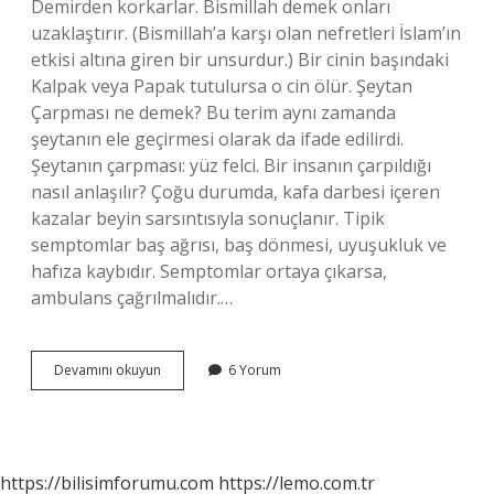
Demirden korkarlar. Bismillah demek onları
uzaklaştırır. (Bismillah’a karşı olan nefretleri İslam’ın
etkisi altına giren bir unsurdur.) Bir cinin başındaki
Kalpak veya Papak tutulursa o cin ölür. Şeytan
Çarpması ne demek? Bu terim aynı zamanda
şeytanın ele geçirmesi olarak da ifade edilirdi.
Şeytanın çarpması: yüz felci. Bir insanın çarpıldığı
nasıl anlaşılır? Çoğu durumda, kafa darbesi içeren
kazalar beyin sarsıntısıyla sonuçlanır. Tipik
semptomlar baş ağrısı, baş dönmesi, uyuşukluk ve
hafıza kaybıdır. Semptomlar ortaya çıkarsa,
ambulans çağrılmalıdır.…
Cin
Devamını okuyun
6 Yorum
Çarpmış
Gibi
Olmak
Ne
Demek
https://bilisimforumu.com
https://lemo.com.tr