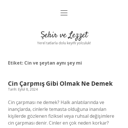
menüyü
Anasayfa
aç
Gizlilik Politikası
Şehir ve Lezzet
Yasal Uyarı
Yerel tatlarla dolu keyifli yolculuk!
Hakkımızda
Etiket:
Cin ve şeytan aynı şey mi
Cin Çarpmış Gibi Olmak Ne Demek
Tarih: Eylül 8, 2024
Cin çarpması ne demek? Halk anlatılarında ve
inançlarda, cinlerle temasta olduğuna inanılan
kişilerde gözlenen fiziksel veya ruhsal değişimlere
cin çarpması denir. Cinler en çok neden korkar?