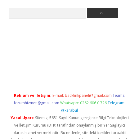
Arama
asino
Reklam ve İletişim:
E-mail:
backlinkpaneli@gmail.com
Teams:
forumhizmeti@gmail.com
Whatsapp: 0262 606 0 726
Telegram:
@karabul
Yasal Uyarı:
Sitemiz, 5651 Sayılı Kanun gereğince Bilgi Teknolojileri
ve İletişim Kurumu (BTK) tarafından onaylanmış bir Yer Sağlayıcı
olarak hizmet vermektedir. Bu nedenle, sitedeki içerikleri proaktif