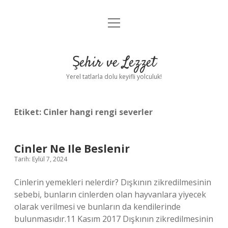
menüyü
Anasayfa
aç
Gizlilik Politikası
Şehir ve Lezzet
Yasal Uyarı
Yerel tatlarla dolu keyifli yolculuk!
Hakkımızda
Etiket:
Cinler hangi rengi severler
Cinler Ne Ile Beslenir
Tarih: Eylül 7, 2024
Cinlerin yemekleri nelerdir? Dışkının zikredilmesinin
sebebi, bunların cinlerden olan hayvanlara yiyecek
olarak verilmesi ve bunların da kendilerinde
bulunmasıdır.11 Kasım 2017 Dışkının zikredilmesinin