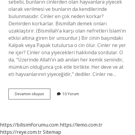
sebebi, bunların cinlerden olan hayvanlara yiyecek
olarak verilmesi ve bunların da kendilerinde
bulunmasıdır. Cinler en çok neden korkar?
Demirden korkarlar. Bismillah demek onları
uzaklaştırır. (Bismillah’a karşı olan nefretleri İslam’ın
etkisi altına giren bir unsurdur.) Bir cinin başındaki
Kalpak veya Papak tutulursa o cin ölür. Cinler ne yer
ne içer? Cinler ona yiyecekleri hakkında sordular. O
da, “Üzerinde Allah’ın adı anılan her kemik senindir,
mümkün olduğunca çok etle birlikte. Her deve ve at
eti hayvanlarının yiyeceğidir,” dediler. Cinler ne…
Cinler
Devamını okuyun
10 Yorum
Ne
Ile
Beslenir
https://bilisimforumu.com
https://lemo.com.tr
https://reye.com.tr
Sitemap