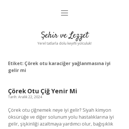
menüyü
Anasayfa
aç
Gizlilik Politikası
Şehir ve Lezzet
Yasal Uyarı
Yerel tatlarla dolu keyifli yolculuk!
Hakkımızda
Etiket:
Çörek otu karaciğer yağlanmasına iyi
gelir mi
Çörek Otu Çiğ Yenir Mi
Tarih: Aralık 22, 2024
Çörek otu çiğnemek neye iyi gelir? Siyah kimyon
öksürüğe ve diğer solunum yolu hastalıklarına iyi
gelir, şişkinliği azaltmaya yardımcı olur, bağışıklık