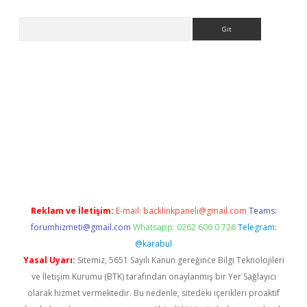
Arama
casino
Reklam ve İletişim:
E-mail:
backlinkpaneli@gmail.com
Teams:
forumhizmeti@gmail.com
Whatsapp: 0262 606 0 726
Telegram:
@karabul
Yasal Uyarı:
Sitemiz, 5651 Sayılı Kanun gereğince Bilgi Teknolojileri
ve İletişim Kurumu (BTK) tarafından onaylanmış bir Yer Sağlayıcı
olarak hizmet vermektedir. Bu nedenle, sitedeki içerikleri proaktif