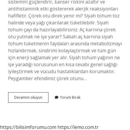
sistemini güçlendirir, kanser riskini azaltır ve
antihistaminik etki göstererek alerjik reaksiyonları
hafifletir. Çörek otu direk yenir mi? Siyah tohum toz
halinde veya yağı çıkarılarak tüketilebilir. Siyah
tohum çayı da hazırlayabilirsiniz. Aç karnına çörek
otu yutmak ne işe yarar? Sabah aç karnına siyah
tohum tüketmenin faydaları arasında metabolizmayı
hızlandırmak, sindirimi kolaylaştırmak ve tüm gün
için enerji sağlamak yer alır. Siyah tohum yağının ne
işe yaradığı sorusunun en kısa cevabı genel sağlığı
iyileştirmek ve vücudu hastalıklardan korumaktır.
Peygamber efendimiz çörek otunu…
Çörek
Devamını okuyun
Yorum Bırak
Otu
Çiğ
Yenir
Mi
https://bilisimforumu.com
https://lemo.com.tr