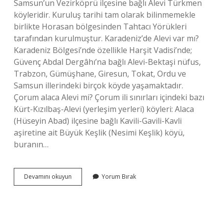
Samsun’un Vezirköprü ilçesine bağlı Alevi Türkmen
köyleridir. Kuruluş tarihi tam olarak bilinmemekle
birlikte Horasan bölgesinden Tahtacı Yörükleri
tarafından kurulmuştur. Karadeniz’de Alevi var mı?
Karadeniz Bölgesi’nde özellikle Harşit Vadisi’nde;
Güvenç Abdal Dergâhı’na bağlı Alevi-Bektaşi nüfus,
Trabzon, Gümüşhane, Giresun, Tokat, Ordu ve
Samsun illerindeki birçok köyde yaşamaktadır.
Çorum alaca Alevi mi? Çorum ili sınırları içindeki bazı
Kürt-Kızılbaş-Alevi (yerleşim yerleri) köyleri: Alaca
(Hüseyin Abad) ilçesine bağlı Kavili-Gavili-Kavli
aşiretine ait Büyük Keşlik (Nesimi Keşlik) köyü,
buranın…
Samsun
Devamını okuyun
Yorum Bırak
Alacam
Alevi
Mi