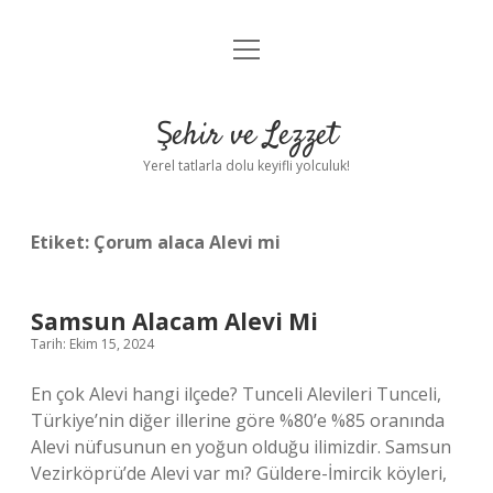
menüyü
Anasayfa
aç
Gizlilik Politikası
Şehir ve Lezzet
Yasal Uyarı
Yerel tatlarla dolu keyifli yolculuk!
Hakkımızda
Etiket:
Çorum alaca Alevi mi
Samsun Alacam Alevi Mi
Tarih: Ekim 15, 2024
En çok Alevi hangi ilçede? Tunceli Alevileri Tunceli,
Türkiye’nin diğer illerine göre %80’e %85 oranında
Alevi nüfusunun en yoğun olduğu ilimizdir. Samsun
Vezirköprü’de Alevi var mı? Güldere-İmircik köyleri,