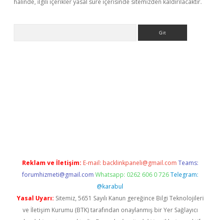
halinde, ilgili içerikler yasal süre içerisinde sitemizden kaldırılacaktır.
Arama
asino
Reklam ve İletişim:
E-mail:
backlinkpaneli@gmail.com
Teams:
forumhizmeti@gmail.com
Whatsapp: 0262 606 0 726
Telegram:
@karabul
Yasal Uyarı:
Sitemiz, 5651 Sayılı Kanun gereğince Bilgi Teknolojileri
ve İletişim Kurumu (BTK) tarafından onaylanmış bir Yer Sağlayıcı